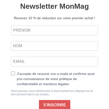
Respire n°17
6,45
€
4,00
€
Ajouter au panier
Retrouvez ce magazine en version
Découvrir
numérique
Ralentir et revenir à l’essentiel
«
Ai-je bien fait, Ai-je dit la bonne chose ?, Ai-je eu
l’air professionnel ?
»
Autant d’interrogations qui évoquent le doute, qui
suggèrent un désir de réconfort et un besoin de
validation extérieure sur son travail. Après tout, qui n’a
jamais éprouvé le besoin d’avoir un retour sur un