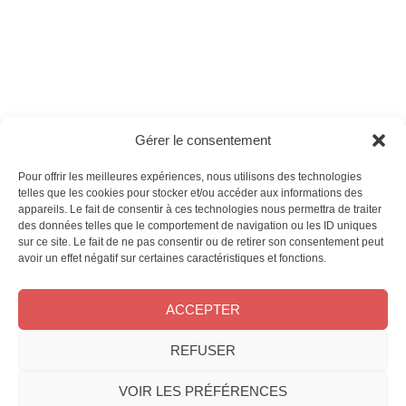
Ces magazines sont publiés par
Oracom & Éditions 21
Gérer le consentement
© 2026 Oracom | © 2026 Éditions 21
INFORMATIONS LÉGALES
Pour offrir les meilleures expériences, nous utilisons des technologies
telles que les cookies pour stocker et/ou accéder aux informations des
Mentions légales
appareils. Le fait de consentir à ces technologies nous permettra de traiter
CGV
des données telles que le comportement de navigation ou les ID uniques
Confidentialité
&
Cookies
sur ce site. Le fait de ne pas consentir ou de retirer son consentement peut
NOS MAGAZINES
avoir un effet négatif sur certaines caractéristiques et fonctions.
Offres d’abonnement
ACCEPTER
Achat au numéro
Bons plans
REFUSER
CONTACT
FAQ
VOIR LES PRÉFÉRENCES
Service client