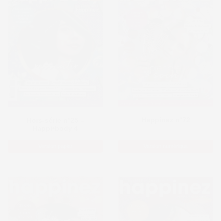
Happinez n°72
Hors-série n°25 –
Happi•body 4
Version papier
Version numérique