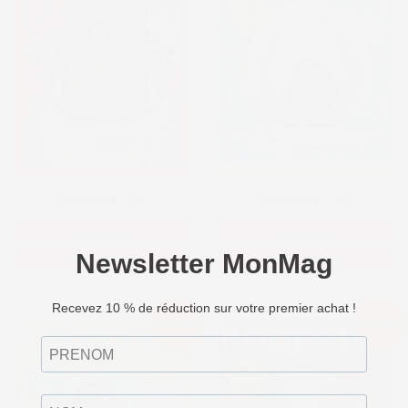
Happinez n°91
Happinez n°90
Version papier
Version papier
Version numérique
Version numérique
PROMO
PROMO