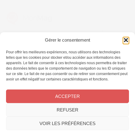
Ces magazines sont publiés par
Oracom & Éditions 21
Gérer le consentement
© 2026 Oracom | © 2026 Éditions 21
INFORMATIONS LÉGALES
Pour offrir les meilleures expériences, nous utilisons des technologies
telles que les cookies pour stocker et/ou accéder aux informations des
Mentions légales
appareils. Le fait de consentir à ces technologies nous permettra de traiter
CGV
des données telles que le comportement de navigation ou les ID uniques
Confidentialité
&
Cookies
sur ce site. Le fait de ne pas consentir ou de retirer son consentement peut
NOS MAGAZINES
avoir un effet négatif sur certaines caractéristiques et fonctions.
Offres d’abonnement
ACCEPTER
Achat au numéro
Bons plans
REFUSER
CONTACT
FAQ
VOIR LES PRÉFÉRENCES
Service client