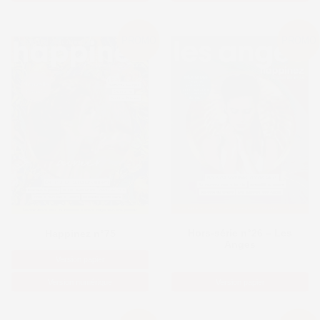
PROMO
PROMO
Hors-série n°26 – Les
Happinez n°75
Anges
Version papier
Version numérique
Version papier