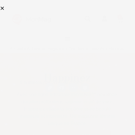
0
Accueil
»
Acheter un magazine
»
Bien-être & Lifestyle
»
Happinez
Happinez
6 numéros par an •
140 pages
Avec une ligne éditoriale mindstyle™ novatrice,
qui allie profondeur, sagesse et art de vivre,
Happinez efface la frontière entre beauté
intérieure et extérieure. Un magazine féminin
unique en France.