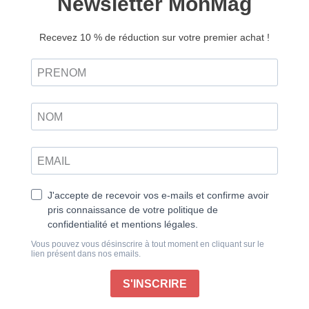
Respire n°39 – Version
numérique
4,50
€
Ajouter au panier
Retrouvez ce magazine en version
Découvrir
papier
Maintenant que le printemps est bien installé dans les
rues et sur les arbres, n’est-ce pas le bon moment
pour cultiver un peu plus votre jardin intérieur ?
Dans ce nouveau numéro, quelle idée retiendra votre
attention: mettrez-vous des rêves sous l’oreiller pour