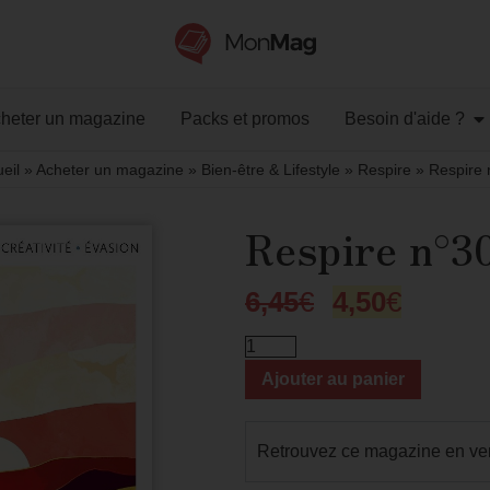
heter un magazine
Packs et promos
Besoin d'aide ?
eil
»
Acheter un magazine
»
Bien-être & Lifestyle
»
Respire
»
Respire 
Respire n°3
6,45
€
4,50
€
Ajouter au panier
Retrouvez ce magazine en ve