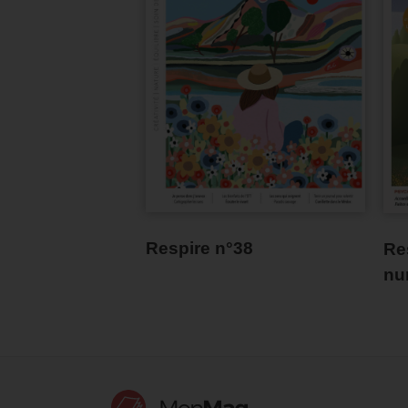
Respire n°38
Re
nu