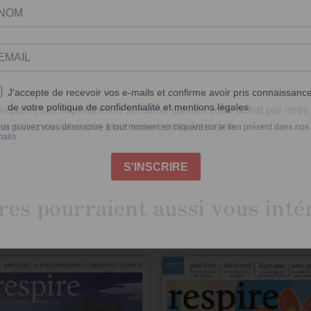
parées et expédiées la semaine suivant votre achat par notre p
re patience ainsi que pour votre compréhension.
res pourraient aussi vous inté