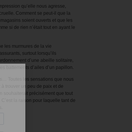
impression qu’elle nous agresse,
 cruelle. Comment se peut-il que la
es magasins soient ouverts et que les
e si de rien n’était tout en ayant le
ue les murmures de la vie
ssurants, surtout lorsqu’ils
urdonnement d’une abeille solitaire,
les battements d’ailes d’un papillon.
rs… Toutes les sensations que nous
 à trouver un peu de paix et de
 souhaiterait précisément que tout
 C’est la raison pour laquelle tant de
s.