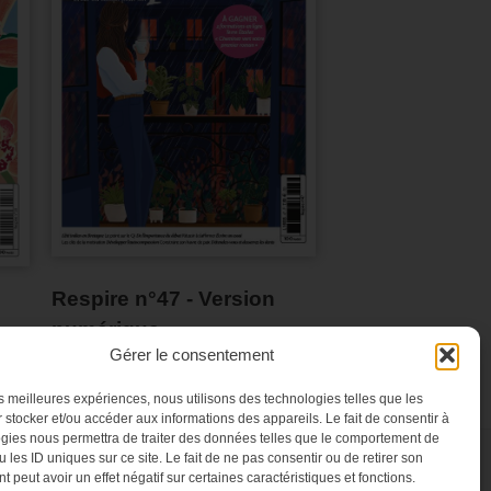
Respire n°47 - Version
numérique
Gérer le consentement
les meilleures expériences, nous utilisons des technologies telles que les
 stocker et/ou accéder aux informations des appareils. Le fait de consentir à
gies nous permettra de traiter des données telles que le comportement de
 les ID uniques sur ce site. Le fait de ne pas consentir ou de retirer son
 peut avoir un effet négatif sur certaines caractéristiques et fonctions.
NES
CONTACT