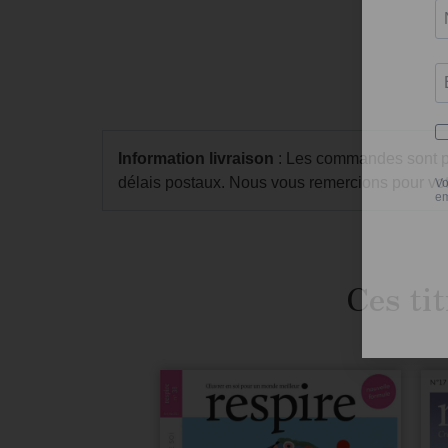
Information livraison
: Les commandes sont pré
délais postaux. Nous vous remercions pour vot
Ces tit