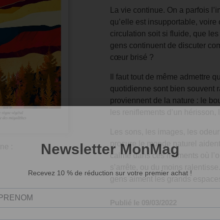
La vie continue. On a parfois l’
qu’elle est insupportable, voire
circulation soit si fluide, que l
gens continuent de discuter comm
cœur brisé ?
Il faut tout de même admettre q
quotidienne sont bien souvent ra
proviennent de la nature : le bo
les reniflements d’un hérisson, 
Les sons, les images, les odeu
procure le monde naturel aident
ne :
calme dans ces moments où l’on
s’arrête, ou du moins ralentisse.
gens aiment les grands espace
Publié le 09/03/2022