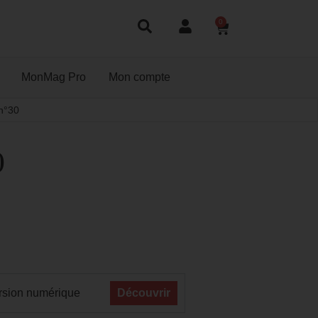
0
MonMag Pro
Mon compte
n°30
0
rsion numérique
Découvrir