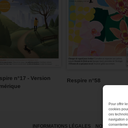
spire n°17 - Version
Respire n°58
mérique
Pour offrir 
cookies pour
ces technolo
navigation ou
consentement
INFORMATIONS LÉGALES
NOS MAGAZI