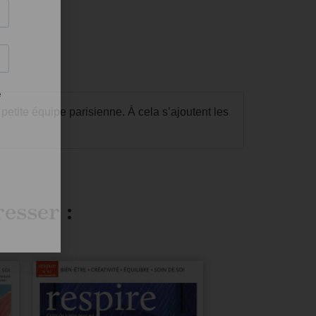
etite équipe parisienne. À cela s’ajoutent les
resser :