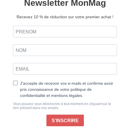
Respire n°53 – Version
numérique
5,90
€
Ajouter au panier
Retrouvez ce magazine en version
Découvrir
papier
La rentrée est souvent synonyme de bonnes
résolutions : une nouvelle organisation, des
changements de rythme et même de nouveaux beaux
projets pour l’année !
Néanmoins, elle ramène aussi très vite ce que l’on