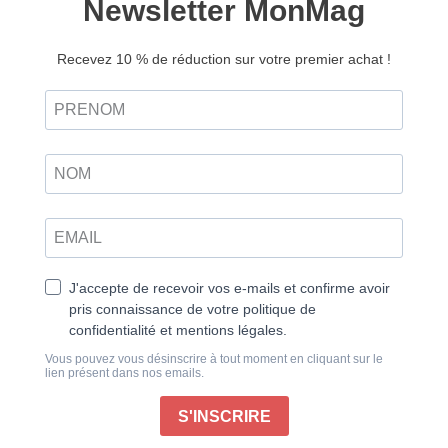
jamais perdre leur poids. Verdun est de ceux-là.
Plus qu’une bataille, Verdun est devenu un paysage
de mémoire. Un lieu où l’histoire, la terre et les
hommes se confondent. En 1916, pendant près de dix
mois, cet espace restreint devient le centre d’un
affrontement d’une intensité exceptionnelle, où la
guerre change de nature. Ici, il ne s’agit plus
seulement de conquérir, mais de tenir. Tout, à Verdun,
porte la marque de cette épreuve. Le sol bouleversé,
les forts éventrés, les lignes incertaines. Mais aussi
les organisations nouvelles, la logistique poussée à
ses limites, la puissance de feu portée à un niveau
inédit. La bataille s’inscrit dans une modernité brutale,
où l’industrie, la technique et la masse redéfinissent le
combat. Et pourtant, derrière ces mécanismes, il y a
les hommes.
Ceux qui montent en ligne, ceux qui attendent leur
tour, ceux qui reviennent, parfois, et ceux qui ne