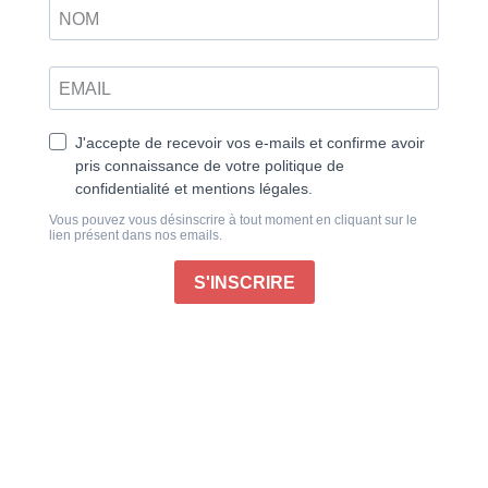
peuplée de près d’1,5 milliard d’habitants, a une
histoire passionnante mais qui reste assez
méconnue. De la civilisation de la vallée de l’Indus
(âge du Bronze) jusqu’à son indépendance (1947),
découvrez ses origines, son époque coloniale et son
histoire contemporaine.
Vous ferez un grand voyage haut en couleurs à la
découverte de sa culture foisonnante, de son
polythéisme, de ses paysages grandioses, et de ses
grandes personnalités.
Publié le 11/01/2025
Information produit
: Les magazines numériques ne
sont ni imprimables ni téléchargeables pour des raisons
de droits. Ils seront accessibles à la lecture après la
finalisation de votre commande dans
« Mon compte »
,