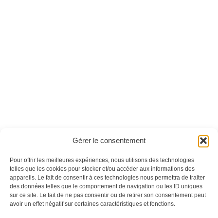
La véritable Histoire
La reine Victoria -
des Samouraïs -
Version numérique
Version numérique
Ces magazines sont publiés par
Oracom & Éditions 21
Gérer le consentement
© 2026 Oracom | © 2026 Éditions 21
INFORMATIONS LÉGALES
Pour offrir les meilleures expériences, nous utilisons des technologies
Mentions légales
telles que les cookies pour stocker et/ou accéder aux informations des
appareils. Le fait de consentir à ces technologies nous permettra de traiter
CGV
des données telles que le comportement de navigation ou les ID uniques
Confidentialité
&
Cookies
sur ce site. Le fait de ne pas consentir ou de retirer son consentement peut
NOS MAGAZINES
avoir un effet négatif sur certaines caractéristiques et fonctions.