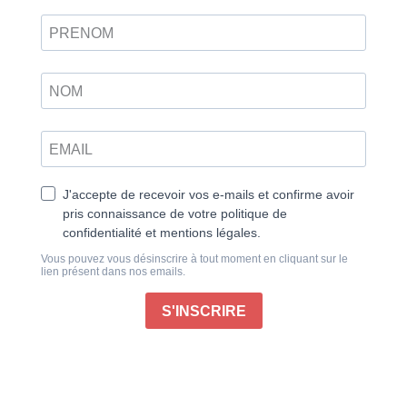
Simple Things n°53 –
Version numérique
4,50
€
Ajouter au panier
Retrouvez ce magazine en version
Découvrir
papier
Rondes d’automne
Elles tourbillonnent sur une chorégraphie que seul
guide le vent. S’essoufflent, virevoltent en arabesques
aériennes et décousues, puis retombent au sol,
toujours avec grâce. Les feuilles d’automne tapissent