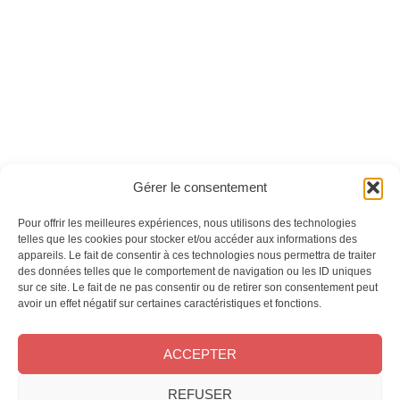
Simple Things n°49
Simple Things n°63
Ces magazines sont publiés par
Oracom & Éditions 21
Gérer le consentement
© 2026 Oracom | © 2026 Éditions 21
INFORMATIONS LÉGALES
Pour offrir les meilleures expériences, nous utilisons des technologies
Mentions légales
telles que les cookies pour stocker et/ou accéder aux informations des
appareils. Le fait de consentir à ces technologies nous permettra de traiter
CGV
des données telles que le comportement de navigation ou les ID uniques
Confidentialité
&
Cookies
sur ce site. Le fait de ne pas consentir ou de retirer son consentement peut
NOS MAGAZINES
avoir un effet négatif sur certaines caractéristiques et fonctions.
Offres d’abonnement
ACCEPTER
Achat au numéro
Bons plans
CONTACT
REFUSER