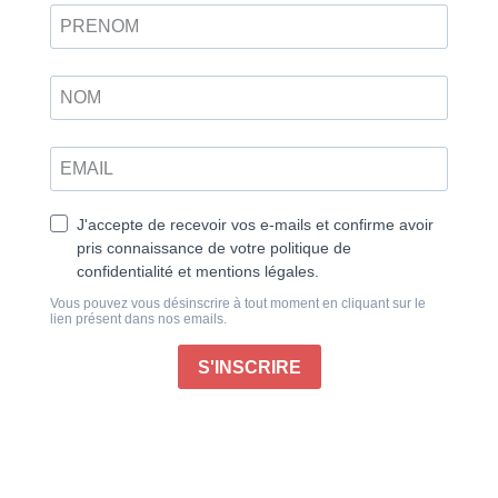
Simple Things n°53
6,95
€
4,50
€
Ajouter au panier
Retrouvez ce magazine en version
Découvrir
numérique
Rondes d’automne
Elles tourbillonnent sur une chorégraphie que seul
guide le vent. S’essoufflent, virevoltent en arabesques
aériennes et décousues, puis retombent au sol,
toujours avec grâce. Les feuilles d’automne tapissent
désormais les rues et les trottoirs des villes comme
les chemins de campagne. Et cette signature fauve,