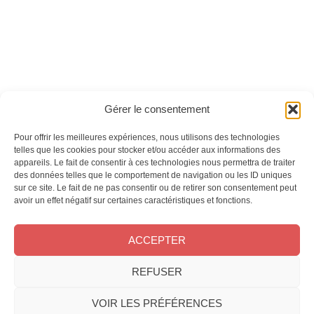
Ces magazines sont publiés par
Oracom & Éditions 21
Gérer le consentement
© 2026 Oracom | © 2026 Éditions 21
INFORMATIONS LÉGALES
Pour offrir les meilleures expériences, nous utilisons des technologies
telles que les cookies pour stocker et/ou accéder aux informations des
Mentions légales
appareils. Le fait de consentir à ces technologies nous permettra de traiter
CGV
des données telles que le comportement de navigation ou les ID uniques
Confidentialité
&
Cookies
sur ce site. Le fait de ne pas consentir ou de retirer son consentement peut
NOS MAGAZINES
avoir un effet négatif sur certaines caractéristiques et fonctions.
Offres d’abonnement
ACCEPTER
Achat au numéro
Bons plans
REFUSER
CONTACT
FAQ
VOIR LES PRÉFÉRENCES
Service client