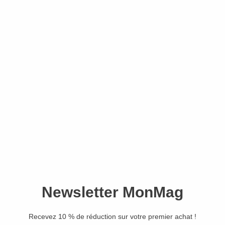
Simple Things n°37 –
Version numérique
4,50
€
Ajouter au panier
EN ROUTE !