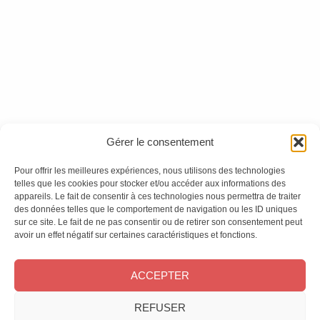
Version numérique
Version numérique
Ces magazines sont publiés par
Oracom & Éditions 21
Gérer le consentement
© 2026 Oracom | © 2026 Éditions 21
INFORMATIONS LÉGALES
Pour offrir les meilleures expériences, nous utilisons des technologies
Mentions légales
telles que les cookies pour stocker et/ou accéder aux informations des
appareils. Le fait de consentir à ces technologies nous permettra de traiter
CGV
des données telles que le comportement de navigation ou les ID uniques
Confidentialité
&
Cookies
sur ce site. Le fait de ne pas consentir ou de retirer son consentement peut
NOS MAGAZINES
avoir un effet négatif sur certaines caractéristiques et fonctions.
Offres d’abonnement
ACCEPTER
Achat au numéro
Bons plans
REFUSER
CONTACT