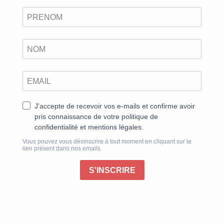
Rejoindre sa chambre en barque, s’endormir sous les
étoiles ou sur un tatami, tutoyer au plus près le bleu
du ciel ou celui de la rivière… Ces lieux, chargés de
sens et de poésie sont ancrés dans la nature et sont
ceux que nous chérissons dans nos pages. Comme
ces personnes que nous vous invitons à rencontrer au
fil de nos numéros : porteuses d’initiatives sociales et
solidaires, leurs convictions communes sont toujours
en résonance avec nos valeurs. Grâce à elles, nous
vous espérons enclins à cheminer sur la même voie.
Dans ce numéro, nous vous invitons à renouer avec
votre féminin sacré, au cœur de la nature. Puis vous
préparerez en secret le printemps, à l’aide de recettes
parfumées à partager avec vos amis, ou en croquant
dans un pain tout juste sorti du four et façonné par vos
soins.
Enfin un carnet de route écologique, empli de