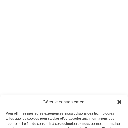
Respire n°45 -
Respire n°34
Version numérique
Ces magazines sont publiés par
Oracom & Éditions 21
Gérer le consentement
© 2026 Oracom | © 2026 Éditions 21
INFORMATIONS LÉGALES
Pour offrir les meilleures expériences, nous utilisons des technologies
Mentions légales
telles que les cookies pour stocker et/ou accéder aux informations des
appareils. Le fait de consentir à ces technologies nous permettra de traiter
CGV