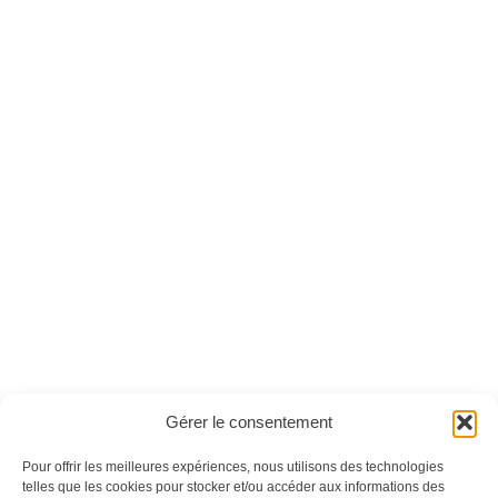
Respire n°57
Respire n°37
Ces magazines sont publiés par
Oracom & Éditions 21
Gérer le consentement
© 2026 Oracom | © 2026 Éditions 21
INFORMATIONS LÉGALES
Pour offrir les meilleures expériences, nous utilisons des technologies
Mentions légales
telles que les cookies pour stocker et/ou accéder aux informations des