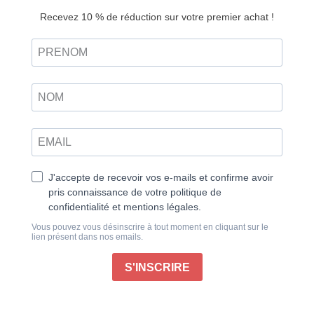
Respire n°31 – Version
numérique
4,50
€
Ajouter au panier
Retrouvez ce magazine en version
Découvrir
papier
« Le passé est une terre étrangère : on y fait les
choses autrement. » C’est ainsi que commence Le
Messager, un roman de LP Hartley paru en 1953 ;
cela nous rappelle que l’enfance n’est pas une mince
affaire, que l’amour est rarement simple et que les
mœurs d’une société sont en constante évolution.