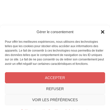
Ces magazines sont publiés par
Oracom & Éditions 21
Gérer le consentement
© 2026 Oracom | © 2026 Éditions 21
INFORMATIONS LÉGALES
Pour offrir les meilleures expériences, nous utilisons des technologies
Mentions légales
telles que les cookies pour stocker et/ou accéder aux informations des
appareils. Le fait de consentir à ces technologies nous permettra de traiter
CGV
des données telles que le comportement de navigation ou les ID uniques
Confidentialité
&
Cookies
sur ce site. Le fait de ne pas consentir ou de retirer son consentement peut
NOS MAGAZINES
avoir un effet négatif sur certaines caractéristiques et fonctions.
Offres d’abonnement
ACCEPTER
Achat au numéro
Bons plans
REFUSER
CONTACT
FAQ
VOIR LES PRÉFÉRENCES
Service client
Le groupe Oracom