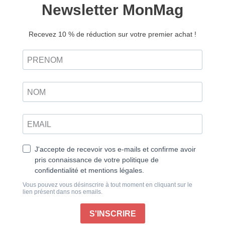
Vue de l’espace, la Terre est majestueuse, splendide,
immuable. La distance offre une perspective
singulière, une vision globale. Au sol, elle est tout
aussi imposante, mais ses sables, ses mers et ses
histoires sont continuellement en mouvement. Il en va
de même pour ses habitants. Pour certains pourtant,
le temps semble ne pas avoir de prise ou avancer si
imperceptiblement qu’ils ont l’impression d’être
enlisés, incapables de se dépêtrer d’événements
passés ou de relations qui leur dictent leur manière de
penser et d’agir au quotidien.
Afin de relancer la machine, il peut être bon de
décoder le passé et de porter un nouvel éclairage sur
l’amitié ou les relations amoureuses, car elles
relèvent souvent de faits marquants vécus pendant
l’enfance, de blessures, d’attentes ou de jugements
hérités du passé.