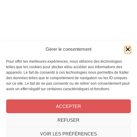
Ces magazines sont publiés par
Oracom & Éditions 21
Gérer le consentement
© 2026 Oracom | © 2026 Éditions 21
INFORMATIONS LÉGALES
Pour offrir les meilleures expériences, nous utilisons des technologies
Mentions légales
telles que les cookies pour stocker et/ou accéder aux informations des
appareils. Le fait de consentir à ces technologies nous permettra de traiter
CGV
des données telles que le comportement de navigation ou les ID uniques
Confidentialité
&
Cookies
sur ce site. Le fait de ne pas consentir ou de retirer son consentement peut
NOS MAGAZINES
avoir un effet négatif sur certaines caractéristiques et fonctions.
Offres d’abonnement
ACCEPTER
Achat au numéro
Bons plans
CONTACT
REFUSER
FAQ
VOIR LES PRÉFÉRENCES