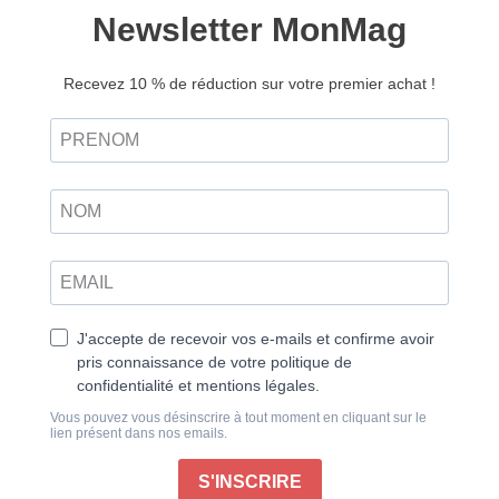
Psychologie Positive n°43
6,95
€
3,00
€
Ajouter au panier
Sexe : osez le plaisir !
Tout au long de l’histoire, il a été tantôt idolâtré, tantôt
diabolisé, le plus souvent ignoré. Le plaisir féminin a
certes fait couler beaucoup d’encre ; pourtant, il reste
nébuleux, insaisissable, mystérieux. En témoigne la
méconnaissance d’un acteur pour le moins essentiel :
le clitoris, absent des manuels d’anatomie jusqu’il y a
peu !