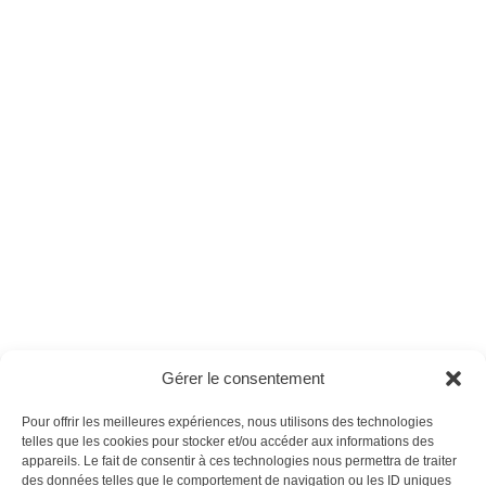
Psychologie
Psychologie
Positive n°46
Positive n°44
Ces magazines sont publiés par
Oracom & Éditions 21
Gérer le consentement
© 2026 Oracom | © 2026 Éditions 21
INFORMATIONS LÉGALES
Pour offrir les meilleures expériences, nous utilisons des technologies
Mentions légales
telles que les cookies pour stocker et/ou accéder aux informations des
appareils. Le fait de consentir à ces technologies nous permettra de traiter
CGV
des données telles que le comportement de navigation ou les ID uniques