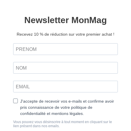
Psychologie Positive n°48
7,50
€
3,00
€
Ajouter au panier
F*ck le bonheur, oui au désir !
Il est à la fois la quête la plus communément partagée
et l’expérience la plus subjective. Le bonheur a pour
certains des allures d’absolu, pour d’autres la
modestie des petites choses de la vie, mais au bout
du compte, tout le monde le cherche… un peu,
beaucoup, passionnément, à la folie ?
L’exigence d’être heureux semble avoir colonisé nos