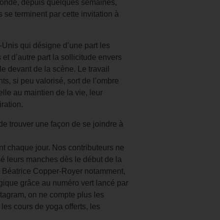
monde, depuis quelques semaines,
e terminent par cette invitation à
-Unis qui désigne d’une part les
et d’autre part la sollicitude envers
le devant de la scène. Le travail
ts, si peu valorisé, sort de l’ombre
elle au maintien de la vie, leur
ration.
e trouver une façon de se joindre à
nt chaque jour. Nos contributeurs ne
ssé leurs manches dès le début de la
et Béatrice Copper-Royer notamment,
ogique grâce au numéro vert lancé par
stagram, on ne compte plus les
es cours de yoga offerts, les