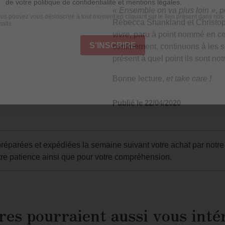
« Ensemble on va plus loin »
, 
Rébecca Shankland et Christo
vivre
, paru à point nommé en c
confinement, continuons à les s
présent à quel point ils sont not
Bonne lecture,
et take care !
Publié le 22/04/2020
parées et expédiées la semaine suivant votre achat par notre p
re patience ainsi que pour votre compréhension.
res pourraient aussi vous inté