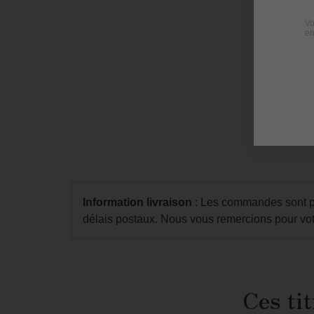
Information livraison
: Les commandes sont pré
délais postaux. Nous vous remercions pour vot
Ces tit