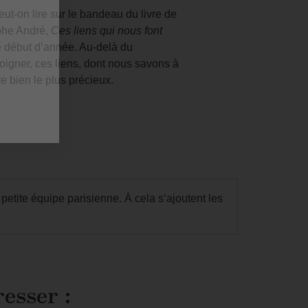
peut-on lire sur le bandeau du livre de
phe André,
Ces liens qui nous font
e début d’année. Au-delà du
oigner, ces liens, dont nous savons à
re bien le plus précieux.
etite équipe parisienne. À cela s’ajoutent les
resser :