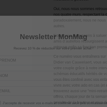
Oui, nous nous sommes retrouv
nos quatre murs, respectant la 
paradoxalement, nous ne nous s
autres.
Nous nous surprenons à saluer 
amis d’autrefois ressurgissent 
retrouve enfin sa fonction premi
Ce numéro vous entraînera sur 
Didier van Cauwelaert, vous aid
votre couple grâce à notre inter
schémas éducatifs hérités de vo
vous êtes confiné avec vos enfa
vivre avec votre ado en cas (et
trouverez aussi une “mini-retrai
offrira, chaque jour de la sem
prendre de la hauteur et vous d