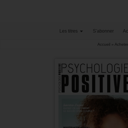
Les titres
S'abonner
Ac
Accueil
»
Achete