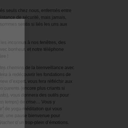
és seuls chez nous, enfermés entre
distance de sécurité, mais jamais,
ommes sentis si liés les uns aux
les inconnus à nos fenêtres, des
avec bonheur, et notre téléphone
ère !
les chemins de la bienveillance avec
era à redécouvrir les fondations de
view d’expert, vous fera réfléchir aux
s parents (encore plus criants si
nts), vous donnera des outils pour
 en temps) de crise… Vous y
te” de yoga-méditation qui vous
aine, une pause bienvenue pour
étacher d’un trop-plein d’émotions.