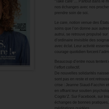
“Take care”… Partout dans le 
nos échanges avec nos proches s
prendre soin de soi.
Le
care
, notion venue des États
soins que l’on donne aux autres 
autrui, se retrouve propulsé sur 
d’ordinaire invisible des soignan
avec éclat. Leur activité essenti
courage quotidien forcent l’admi
Beaucoup d’entre nous tentent d
l’effort collectif.
De nouvelles solidarités naisse
sont pas en reste et ont retrou
crise : Jeanne Siaud-Facchin 
en offrant leur soutien psychol
Cogito’Z. Sur Facebook, sur In
échanges de bonnes pratiques, l
méditations guidées.