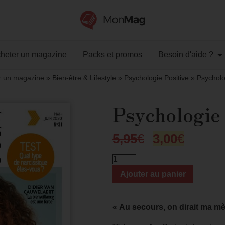
heter un magazine
Packs et promos
Besoin d'aide ?
r un magazine
»
Bien-être & Lifestyle
»
Psychologie Positive
»
Psycholo
Psychologie 
5,95
€
3,00
€
Ajouter au panier
« Au secours, on dirait ma mè