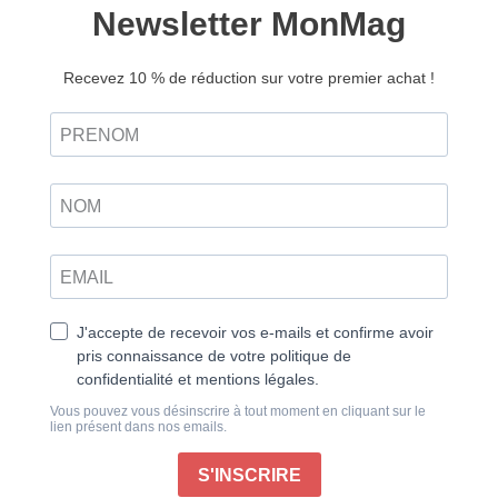
Découvrir
papier
Un classique inclassable
Cinquante ans après sa mort, l’œuvre de Marcel
Pagnol est toujours aussi vivante. Qui n’a pas vu l’un
de ses films ou une adaptation, découvert l’une de
ses pièces de théâtre ou plongé dans l’un de ses
romans d’enfance, à tout le moins entendu son nom ?
On le connaît, chacun à sa manière, différemment au
gré des générations qui passent. Pourtant, les clichés
ont la vie dure sur l’auteur provincial réduit à sa
Provence avec son cortège de blagues éculées sur
les Marseillais. Qu’à cela ne tienne, il perdure au-delà
des modes et de nos frontières, se bonifiant au fil du
temps, comme un rosé local. Encore un cliché,
profitons-en.
De ses textes littéraires émane une grande force,