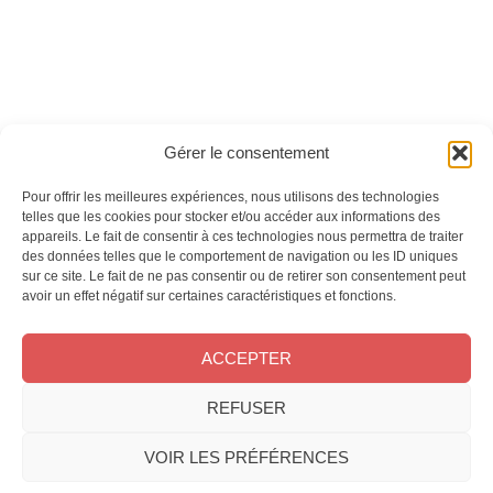
Ces magazines sont publiés par
Oracom & Éditions 21
Gérer le consentement
© 2026 Oracom | © 2026 Éditions 21
INFORMATIONS LÉGALES
Pour offrir les meilleures expériences, nous utilisons des technologies
Mentions légales
telles que les cookies pour stocker et/ou accéder aux informations des
appareils. Le fait de consentir à ces technologies nous permettra de traiter
CGV
des données telles que le comportement de navigation ou les ID uniques
Confidentialité
&
Cookies
sur ce site. Le fait de ne pas consentir ou de retirer son consentement peut
NOS MAGAZINES
avoir un effet négatif sur certaines caractéristiques et fonctions.
Offres d’abonnement
ACCEPTER
Achat au numéro
Bons plans
REFUSER
CONTACT
FAQ
VOIR LES PRÉFÉRENCES
Service client