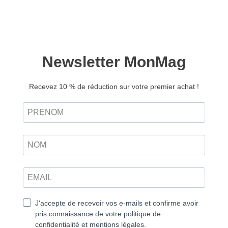
Yoga magazine n°51
7,90
€
5,50
€
Ajouter au panier
Retrouvez ce magazine en version
Découvrir
numérique
Élément-air, mon cher yogi !
Aujourd’hui, il n’est pas difficile d’ignorer
complètement les saisons : les maisons sont
chauffées en hiver, climatisées en été, les soirées
sont éclairées à l’électricité, la plupart des fruits et
légumes sont disponibles presque toute l’année dans