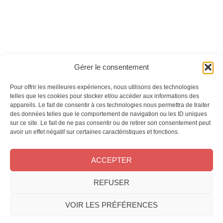
Ces magazines sont publiés par
Oracom & Éditions 21
Gérer le consentement
© 2026 Oracom | © 2026 Éditions 21
INFORMATIONS LÉGALES
Pour offrir les meilleures expériences, nous utilisons des technologies
Mentions légales
telles que les cookies pour stocker et/ou accéder aux informations des
appareils. Le fait de consentir à ces technologies nous permettra de traiter
CGV
des données telles que le comportement de navigation ou les ID uniques
Confidentialité
&
Cookies
sur ce site. Le fait de ne pas consentir ou de retirer son consentement peut
NOS MAGAZINES
avoir un effet négatif sur certaines caractéristiques et fonctions.
Offres d’abonnement
ACCEPTER
Achat au numéro
Bons plans
REFUSER
CONTACT
FAQ
VOIR LES PRÉFÉRENCES
Service client