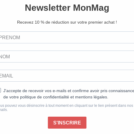
accueillants. Ne laissons pas la
yoga est un outil formidable pou
au vivant, aux autres êtres hum
son âme. Nous vous proposons 
L’une d’entre elles renforce les
nous aident à tenir debout et à 
exercices joyeux de SUP yoga, q
profonds et permettent de garder
Travailler sur soi, se transforme
le monde. Le bonheur se cultive 
autres.
Namasté !
Céline Dupuy, rédactrice en che
Publié le 18/05/2022