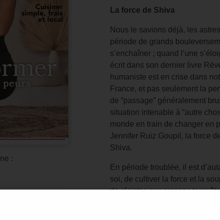
La force de Shiva
Nous le savions déjà, les astre
période de grands bouleversem
s’enchaîner ; quand l’une s’élo
écrit dans son dernier livre Rév
humaniste est en crise dans n
France, et pas seulement la pe
de “passage” généralement brus
situation intenable à “autre ch
monde en train de changer en 
Jennifer Ruiz Goupil, la force de
Shiva.
ne :
En période troublée, il est d’au
soi, de cultiver la force et la so
de résister aux grosses tempêt
nous appelons de tout notre coe
avoir le recul nécessaire et, en