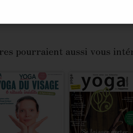
parées et expédiées la semaine suivant votre achat par notre p
re patience ainsi que pour votre compréhension.
res pourraient aussi vous inté