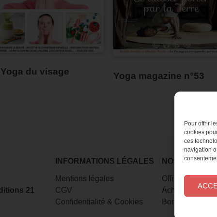
 Yoga du visage
Yoga magazine n°53
Pour offrir 
cookies pour
ces technolo
navigation ou
consentement
INFORMATIONS LÉGALES
NOS MAGAZI
Mentions légales
Offres d’abonn
ACC
itions 21
CGV
Achat au numér
Confidentialité
&
Cookies
Bons plans