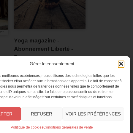
Yoga magazine -
Abonnement Liberté -
France
Gérer le consentement
les meilleures expériences, nous utilisons des technologies telles que les
 stocker et/ou accéder aux informations des appareils. Le fait de consentir à
gies nous permettra de traiter des données telles que le comportement de
 les ID uniques sur ce site. Le fait de ne pas consentir ou de retirer son
 peut avoir un effet négatif sur certaines caractéristiques et fonctions.
NES
CONTACT
ement
FAQ
EPTER
REFUSER
VOIR LES PRÉFÉRENCES
o
Service client
Le groupe Oracom
Politique de cookies
Conditions générales de vente