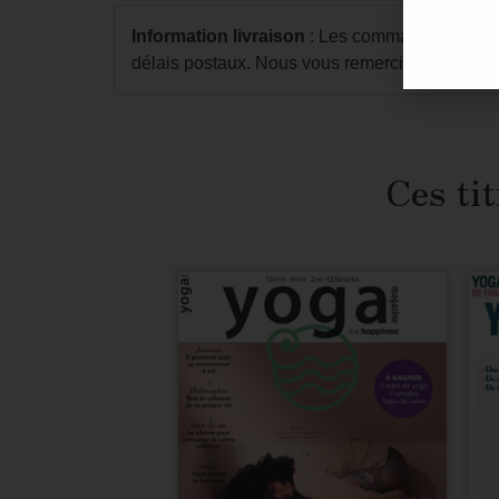
Information livraison
: Les commandes sont pré
délais postaux. Nous vous remercions pour vot
Ces tit