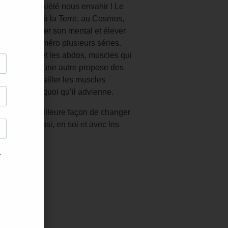
 peur et l’anxiété nous envahir ! Le
r se relier – à la Terre, au Cosmos,
ains –, apaiser son mental et élever
dans ce numéro plusieurs séries.
 quadriceps et les abdos, muscles qui
faire face, et une autre propose des
ui font travailler les muscles
 l’équilibre quoi qu’il advienne.
r, c’est la meilleure façon de changer
; la paix aussi, en soi et avec les
f