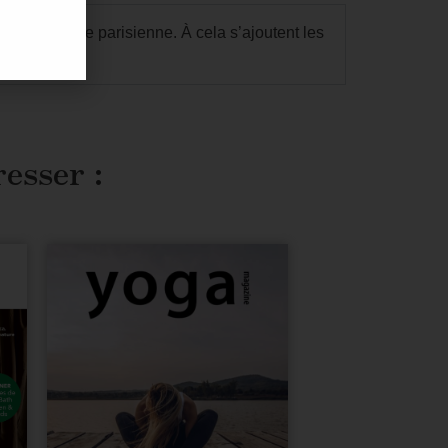
etite équipe parisienne. À cela s’ajoutent les
resser :