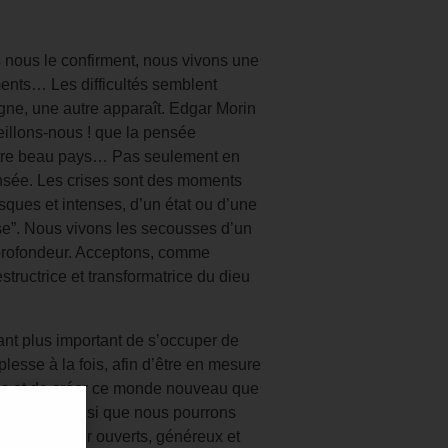
s nous le confirment, nous vivons une
ents… Les difficultés semblent
igne, une autre apparaît. Edgar Morin
eillons-nous ! que la pensée
otre beau pays… Pas seulement en
nsée. Les crises sont des moments
ques et intenses, d’un état ou d’une
ose”. Nous vivons les secousses d’un
profondeur. Acceptons, comme
structrice et transformatrice du dieu
tant plus important de s’occuper de
uplesse à la fois, afin d’être en mesure
es et de créer ce monde nouveau que
ur. C’est ainsi que nous pourrons
semble, rester ouverts, généreux et