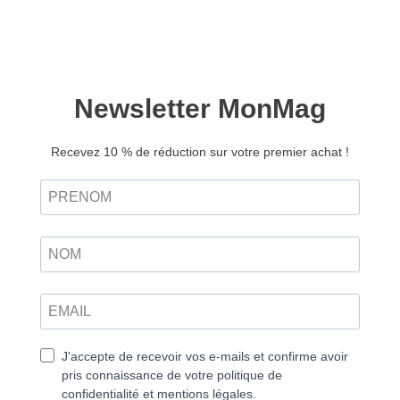
Yoga magazine n°46 –
Version numérique
5,50
€
Ajouter au panier
Retrouvez ce magazine en version
Découvrir
papier
Être soi-même
Nous avons besoin de défis, même si nous préférons
parfois les éviter. Ils nourrissent notre esprit, notre
corps et même notre âme. Bien sûr, certaines