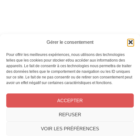
Ces magazines sont publiés par
Oracom & Éditions 21
Gérer le consentement
© 2026 Oracom | © 2026 Éditions 21
INFORMATIONS LÉGALES
Pour offrir les meilleures expériences, nous utilisons des technologies
Mentions légales
telles que les cookies pour stocker et/ou accéder aux informations des
appareils. Le fait de consentir à ces technologies nous permettra de traiter
CGV
des données telles que le comportement de navigation ou les ID uniques
Confidentialité
&
Cookies
sur ce site. Le fait de ne pas consentir ou de retirer son consentement peut
NOS MAGAZINES
avoir un effet négatif sur certaines caractéristiques et fonctions.
Offres d’abonnement
ACCEPTER
Achat au numéro
Bons plans
REFUSER
CONTACT
FAQ
VOIR LES PRÉFÉRENCES
Service client