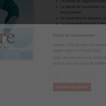
Un mode de règlement sécu
La liberté de suspendre ou
tout moment
Un paiement en douceur, pr
La tranquillité d’esprit d’ê
Début de l’abonnement :
respire n°59, parution 16 sept
réglée avant le 19 août 2026
Votre abonnement sera activé 
pour la mise en place du prélè
Ajouter au panier