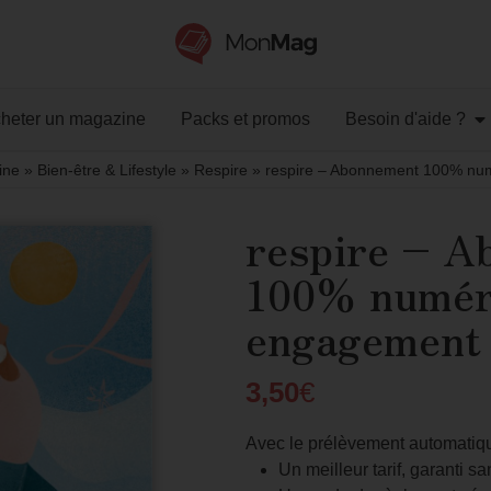
heter un magazine
Packs et promos
Besoin d'aide ?
ine
»
Bien-être & Lifestyle
»
Respire
»
respire – Abonnement 100% nu
respire – A
100% numér
engagement
3,50
€
Avec le prélèvement automatique
Un meilleur tarif, garanti 