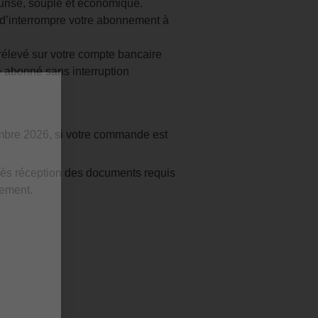
risé, souple et économique.
 d’interrompre votre abonnement à
élevé sur votre compte bancaire
tre abonné sans interruption
embre 2026, si votre commande est
dès réception des documents requis
vement.