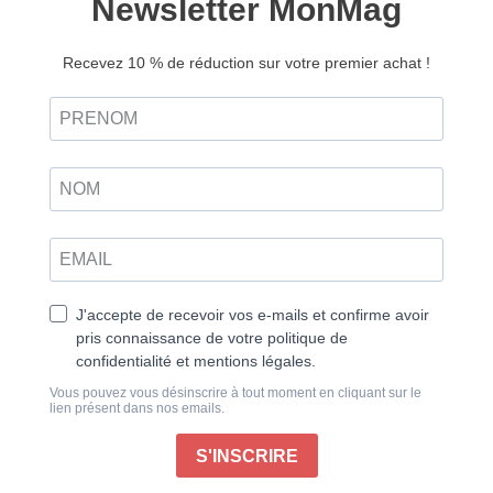
venez dîner à la maison. Oui, je suis disponible pour
prendre un verre. Oui, oui, oui. Je peux faire plein de
choses. Mais en ai-je vraiment envie ? Est-ce
vraiment une bonne idée ? Non. Ai-je le temps ? Ai-je
besoin de faire tout ça ? Non !
Il arrive souvent que lorsqu’un proche, un ami, un
collègue ou un supérieur formule une demande
raisonnable, l’accepter nous semble la seule option
possible. Agir autrement risquerait de blesser, de
passer pour de l’hostilité…
Et si votre réponse était non ? Si les choses étaient
plus compliquées que ça, plus nuancées et chargées
d’émotions contradictoires. Dire oui n’est pas toujours
positif.
Consentir à jouer les baby-sitters pour un membre de
la famille quand tout ce dont vous avez besoin est une