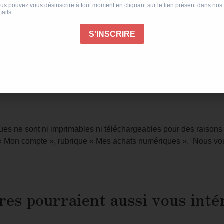
l’ethnologie du folklore japonais
pas ; elles changent de lieu d
À méditer, mais à lire égaleme
Bertrand Audouy, rédacteur en 
Publié le 19/06/2026
s ne sont ni imprimables ni téléchargeables pour des raisons de 
« Mon compte »
, rubrique
« Mes achats numériques »
. Nous vo
res pourraient aussi vous inté