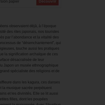
sion papier
Découvrir
éens observaient déjà, à l’époque
ité des rites japonais, nos touristes
 par l’abondance et la vitalité des
le processus de “désenchantement”, qui
ligieuses, touche aussi les pratiques
que la signification archaïque de ces
surface désacralisée de leur
t du Japon un musée ethnographique
grand spécialiste des religions et de
affleure dans les kagura, ces danses
 et la musique sacrée perpétuent
ns et les divinités. Elle se lit aussi
etites filles, dont les poupées
quement la maisonnée. Avec Shunbun