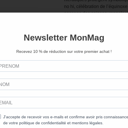
no hi, célébration de l’équinoxe
passage des saisons, rappelan
un idéal partagé.
L’été, plus flamboyant encore, d
continuité. Le Chaguchagu Uma
hommage aux chevaux de ferme, 
forces laborieuses du monde rur
grandes fêtes de Tokyo, fait vib
des mikoshi, ces « palanquins d
rappelant que la ferveur commu
la vie urbaine. Plus récents mai
Jour de la mer, et Yama no hi, l
paysages qui façonnent l’imagin
dette envers les éléments.
À travers ces fêtes, anciennes 
la modernité n’a pas effacé la 
l’a parfois déplacée, parfois ad
réduite au silence. Comme l’écr