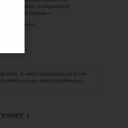
 : « Les traditions ne disparaissent
ans le cœur des hommes. »
nt dans ce numéro.
Chef
droits. Ils seront accessibles à la lecture
us remercions pour votre compréhension.
resser :