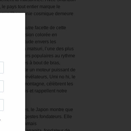
, le pays tout entier marque le
t que l’harmonie cosmique demeure
éploie une autre facette de cette
kko, procession colorée en
dit la gratitude envers les
al. Le Sanja matsuri, l’une des plus
rer les quartiers populaires au rythme
ivins » portés à bout de bras,
nautaire reste un moteur puissant de
s tout aussi révélateurs, Umi no hi, le
e Jour de la montagne, célèbrent les
aire japonais et rappellent notre
ou réinventées, le Japon montre que
mémoire des gestes fondateurs. Elle
oucie, mais jamais
ivait Kunio Yanagita, fondateur de