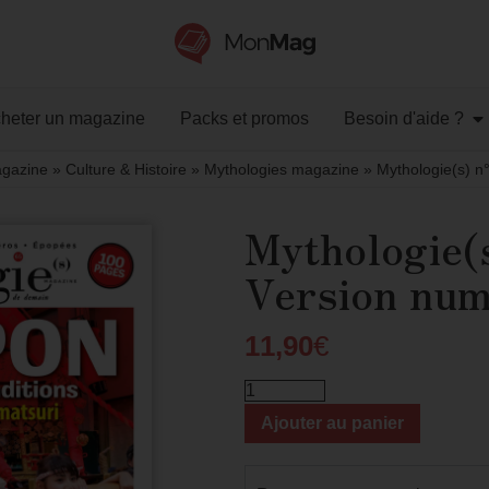
heter un magazine
Packs et promos
Besoin d'aide ?
agazine
»
Culture & Histoire
»
Mythologies magazine
»
Mythologie(s) n
Mythologie(
Version num
11,90
€
Ajouter au panier