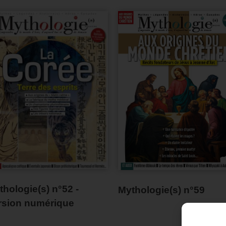
thologie(s) n°52 -
Mythologie(s) n°59
rsion numérique