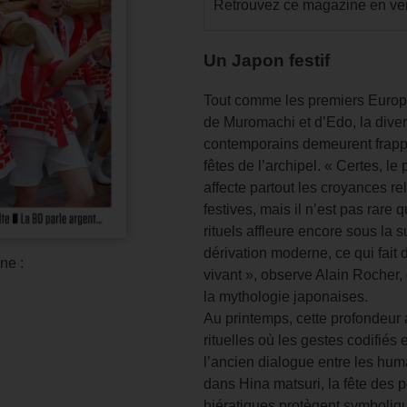
Retrouvez ce magazine en ver
Un Japon festif
Tout comme les premiers Europ
de Muromachi et d’Edo, la divers
contemporains demeurent frappés
fêtes de l’archipel. « Certes, 
affecte partout les croyances re
festives, mais il n’est pas rare 
rituels affleure encore sous la 
dérivation moderne, ce qui fai
ne :
vivant », observe Alain Rocher, 
la mythologie japonaises.
Au printemps, cette profondeur 
rituelles où les gestes codifiés
l’ancien dialogue entre les humai
dans Hina matsuri, la fête des p
hiératiques protègent symboli