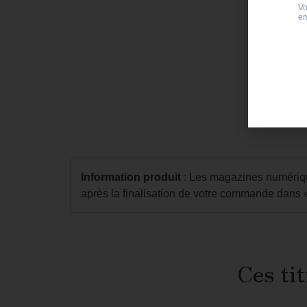
Information produit
: Les magazines numérique
après la finalisation de votre commande dans
Ces tit