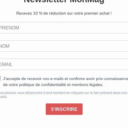
suspens dans le monde », l’élev
les plus lues et les plus traduit
dépouillé, presque oral, né du 
quand sa relation avec Yann An
de création, réinventa l’intrigue
minimalistes et fragmentaires, e
prolongèrent ses obsessions litt
mémoire, le langage. De Jean-
cinéastes, tous ont tenté de trad
et la brûlure du désir qui trave
Duras demeure une voix inépuisa
devenir.
Publié le 17/12/2025
parées et expédiées la semaine suivant votre achat par notre p
re patience ainsi que pour votre compréhension.