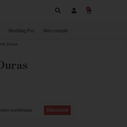
0
MonMag Pro
Mon compte
ite Duras
Duras
rsion numérique
Découvrir