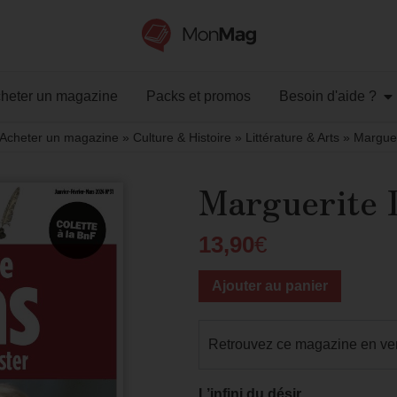
heter un magazine
Packs et promos
Besoin d'aide ?
Acheter un magazine
»
Culture & Histoire
»
Littérature & Arts
»
Marguer
Marguerite 
13,90
€
Ajouter au panier
Retrouvez ce magazine en ve
L’infini du désir