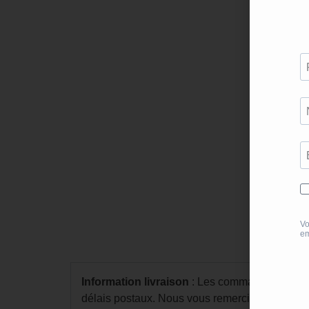
Information livraison
: Les commandes sont pré
délais postaux. Nous vous remercions pour vot