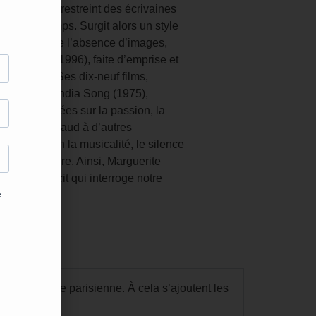
a au cercle restreint des écrivaines
es de son temps. Surgit alors un style
souvenir et de l’absence d’images,
dréa (1980-1996), faite d’emprise et
 de l’amour. Ses dix-neuf films,
ntre autres India Song (1975),
éraires fondées sur la passion, la
Jacques Annaud à d’autres
uire à l’écran la musicalité, le silence
rsent son œuvre. Ainsi, Marguerite
ble, un récit qui interroge notre
etite équipe parisienne. À cela s’ajoutent les