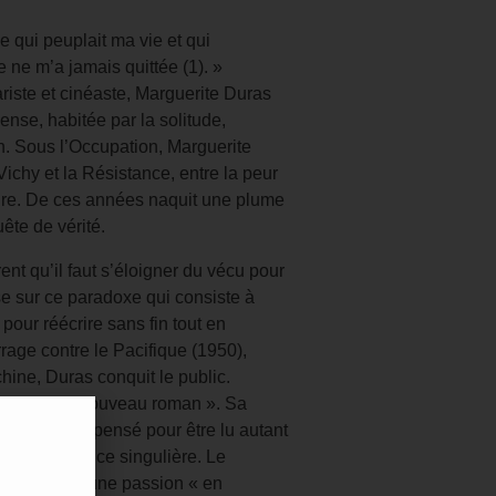
se qui peuplait ma vie et qui
ure ne m’a jamais quittée (1). »
iste et cinéaste, Marguerite Duras
nse, habitée par la solitude,
ion. Sous l’Occupation, Marguerite
Vichy et la Résistance, entre la peur
rire. De ces années naquit une plume
ête de vérité.
nt qu’il faut s’éloigner du vécu pour
se sur ce paradoxe qui consiste à
 pour réécrire sans fin tout en
rage contre le Pacifique (1950),
hine, Duras conquit le public.
socia au « Nouveau roman ». Sa
 théâtre qui, pensé pour être lu autant
une expérience singulière. Le
ourt 1984), une passion « en