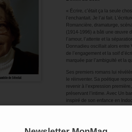
« Écrire, c’était ça la seule cho
l’enchantait. Je l’ai fait. L’écrit
Romancière, dramaturge, scénar
(1914-1996) a bâti une œuvre de
l’amour, l’attente et la séparat
Donnadieu oscillait alors entre 
de l’engagement et la soif d’éc
marquée par l’ambiguïté et la qu
Ses premiers romans lui révélère
le réinventer. Sa poétique repo
revenir à l’expression première,
préservant l’intime. Avec Un bar
inspiré de son enfance en Indoc
Moderato cantabile (1958) l’as
notoriété s’amplifia grâce à son
que joué, propose aux acteurs 
triomphe de L’Amant (prix Gonc