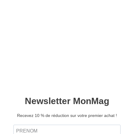
Lise Couture n°04 –
Version numérique
10,90
€
Ajouter au panier
18 projets couture maison et déco !