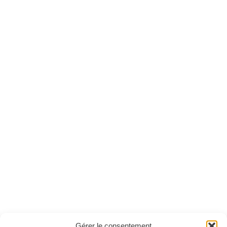
Crochet pratique
Crochet pratique
n°33
n°33 - Version
numérique
Ces magazines sont publiés par
Oracom & Éditions 21
Gérer le consentement