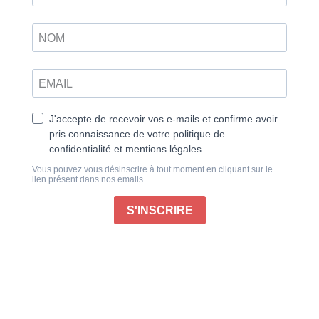
Dans ce numéro, vous retrouverez des projets
originaux qui allient esthétique et utilité, autant pour
sublimer votre intérieur que pour les balades et
vacances à la mer.
Réalisez des projets utiles comme un masque de nuit,
une manique ou des éponges lavables. Customisez
votre intérieur en refaisant votre fauteuil, en ajoutant
une touche personnelle avec un coussin design ou
encore un coussin coquillage.
Équipés pour partir à l’aventure avec un coussin de
tête et le vide poche à accrocher, la pochette à
couverts et les pochons à vrac vous accompagneront
aussi dans vos balades.
À la plage, installez-vous sur une serviette faite
maison, amusez-vous en famille avec le jeu de dame
cousu main… Et profitez du soleil avec le paréo et le