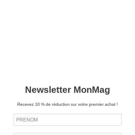
Déco d’hiver
12,90
€
Ajouter au panier
Retrouvez ce magazine en version
Découvrir
numérique