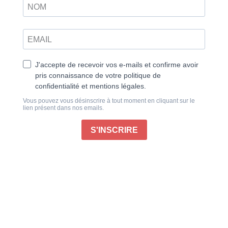
Déco d’hiver – 19 projets créatifs
Décorez, cousez, crochetez et pliez : des créations
uniques pour des fêtes et un hiver pleins de charme !
Vous attendez Noël avec impatience ? Pourquoi ne
pas passer le temps en créant des projets spécial fête
pour décorer votre maison ou pour offrir ? Mettez vous
au coin du feu avec un bon chocolat chaud et
commencez un nouveau projet !
Pour plus de fun et de partage, faites le avec des amis
ou de la famille !
Publié le 15/11/2025
Information livraison
: Les commandes sont préparées
et expédiées la semaine suivant votre achat par notre