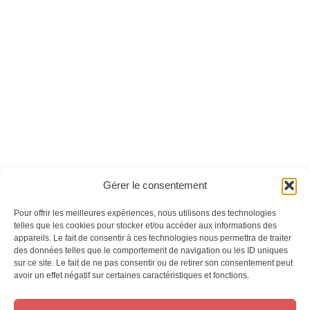
Lise Amigurumi n°03
Lise Amigurumi n°09
- Version numérique
- Version numérique
Ces magazines sont publiés par
Oracom & Éditions 21
Gérer le consentement
© 2026 Oracom | © 2026 Éditions 21
INFORMATIONS LÉGALES
Pour offrir les meilleures expériences, nous utilisons des technologies
Mentions légales
telles que les cookies pour stocker et/ou accéder aux informations des
appareils. Le fait de consentir à ces technologies nous permettra de traiter
CGV
des données telles que le comportement de navigation ou les ID uniques
Confidentialité
&
Cookies
sur ce site. Le fait de ne pas consentir ou de retirer son consentement peut
NOS MAGAZINES
avoir un effet négatif sur certaines caractéristiques et fonctions.
Offres d’abonnement