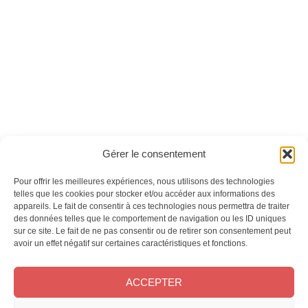
n°27 - Version
hors-série n°08 -
numérique
Version numérique
Ces magazines sont publiés par
Oracom & Éditions 21
Gérer le consentement
© 2026 Oracom | © 2026 Éditions 21
INFORMATIONS LÉGALES
Pour offrir les meilleures expériences, nous utilisons des technologies
Mentions légales
telles que les cookies pour stocker et/ou accéder aux informations des
appareils. Le fait de consentir à ces technologies nous permettra de traiter
CGV
des données telles que le comportement de navigation ou les ID uniques
Confidentialité
&
Cookies
sur ce site. Le fait de ne pas consentir ou de retirer son consentement peut
NOS MAGAZINES
avoir un effet négatif sur certaines caractéristiques et fonctions.
Offres d’abonnement
ACCEPTER
Achat au numéro
Bons plans