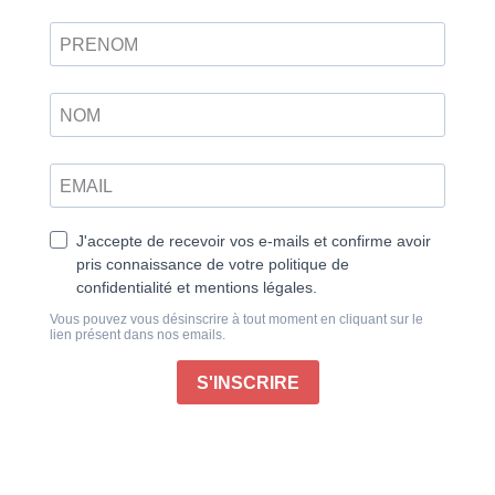
Amigurumi – Adorables animaux de la mer
Plongez avec nous dans un océan de créativité, où
les mailles deviennent des vagues et les fils tissent
des histoires marines pleines de tendresse ! Laissez-
vous embarquer par Ondine, la baleine, et son petit
Swimmy, qui vous feront voguer sur des flots de
douceur. Faites escale avec Hippopo Tom pour
barboter en toute sérénité, et serrez la pince à notre
homard au crochet. Nemo, le poisson-clown facétieux,
vous réserve quelques tours de son bocal, tandis que
Julie, la méduse, piquera votre créativité.
Vous remarquerez au fil des p(l)ages quelques
encadrés qui remettront dans leur contexte de santé
écosystémique les différents animaux marins que
vous crocheterez… À laissez flotter dans votre
esprit… Peut-être est-ce la voix d’Albert, le vieux loup