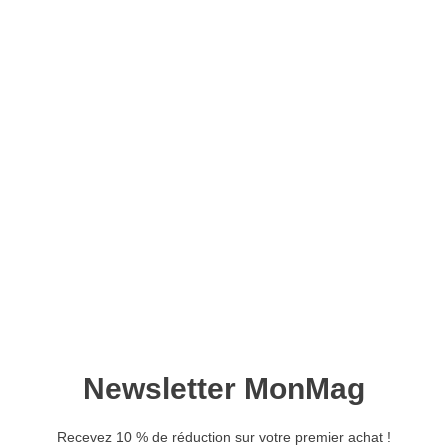
Lise Amigurumi n°10
12,90
€
7,70
€
Ajouter au panier
Retrouvez ce magazine en version
Découvrir
numérique