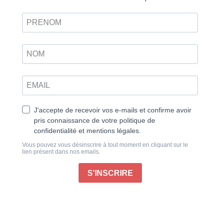
Découvrir
papier
Amigurumi – Adorables animaux de la mer
Plongez avec nous dans un océan de créativité, où
les mailles deviennent des vagues et les fils tissent
des histoires marines pleines de tendresse ! Laissez-
vous embarquer par Ondine, la baleine, et son petit
Swimmy, qui vous feront voguer sur des flots de
douceur. Faites escale avec Hippopo Tom pour
barboter en toute sérénité, et serrez la pince à notre
homard au crochet. Nemo, le poisson-clown facétieux,
vous réserve quelques tours de son bocal, tandis que
Julie, la méduse, piquera votre créativité.
Vous remarquerez au fil des p(l)ages quelques
encadrés qui remettront dans leur contexte de santé
écosystémique les différents animaux marins que
vous crocheterez… À laissez flotter dans votre