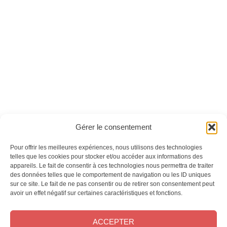
Crochet pour la
Lise Recup n°09 -
maison - Version
Version numérique
numérique
Ces magazines sont publiés par
Oracom & Éditions 21
Gérer le consentement
© 2026 Oracom | © 2026 Éditions 21
INFORMATIONS LÉGALES
Pour offrir les meilleures expériences, nous utilisons des technologies
Mentions légales
telles que les cookies pour stocker et/ou accéder aux informations des
appareils. Le fait de consentir à ces technologies nous permettra de traiter
CGV
des données telles que le comportement de navigation ou les ID uniques
Confidentialité
&
Cookies
sur ce site. Le fait de ne pas consentir ou de retirer son consentement peut
NOS MAGAZINES
avoir un effet négatif sur certaines caractéristiques et fonctions.
Offres d’abonnement
ACCEPTER
Achat au numéro