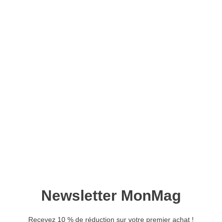
Lise Amigurumi n°10 –
Version numérique
10,90
€
Ajouter au panier
Retrouvez ce magazine en version