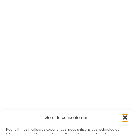
Yves Saint-Laurent,
Alexandre le Grand -
un demi-siècle
Version numérique
d'audace et
d'élégance
Ces magazines sont publiés par
Oracom & Éditions 21
Gérer le consentement
© 2026 Oracom | © 2026 Éditions 21
INFORMATIONS LÉGALES
Pour offrir les meilleures expériences, nous utilisons des technologies