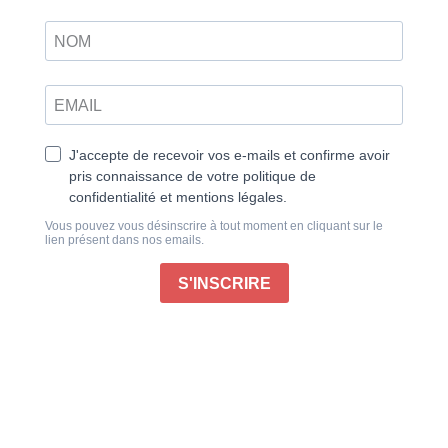
À l’occasion du 250e anniversaire de l’indépendance
des États-Unis, revenez sur leur histoire, notamment
celle du XXe siècle, période de profonds
bouleversements sociaux, politiques et culturels. Ce
voyage fascinant vous emmènera à travers 100
années uniques, avec les événements, les
personnalités et les idées qui ont façonné cette nation
moderne.
Des mouvements sociaux qui ont défini la place des
États-Unis sur la scène mondiale aux changements
nationaux tels que la Grande Dépression ou le
mouvement des droits civiques, il y a tant à découvrir.
Publié le 23/05/2026