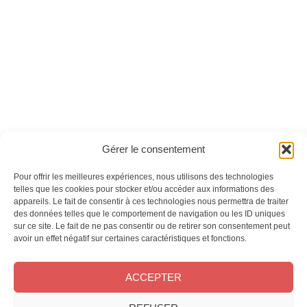
série n°06 - Version
numérique
Ces magazines sont publiés par
Oracom & Éditions 21
Gérer le consentement
© 2026 Oracom | © 2026 Éditions 21
INFORMATIONS LÉGALES
Pour offrir les meilleures expériences, nous utilisons des technologies
Mentions légales
telles que les cookies pour stocker et/ou accéder aux informations des
appareils. Le fait de consentir à ces technologies nous permettra de traiter
CGV
des données telles que le comportement de navigation ou les ID uniques
Confidentialité
&
Cookies
sur ce site. Le fait de ne pas consentir ou de retirer son consentement peut
NOS MAGAZINES
avoir un effet négatif sur certaines caractéristiques et fonctions.
Offres d’abonnement
ACCEPTER
Achat au numéro
Bons plans