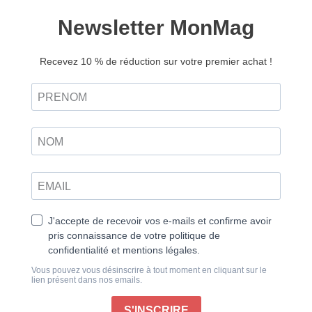
Korea mag n°12
14,90
€
9,00
€
Ajouter au panier
Retrouvez ce magazine en version
Découvrir
numérique
Gangneung et les beautés de la Côte Est
La Corée du Sud, un pays aux multiples facettes,
mêle harmonieusement traditions séculaires et
modernité.
Dans ce numéro, nous vous emmenons à la
découverte de son art de vivre unique : du permis de
conduire, étonnamment facile à obtenir, aux