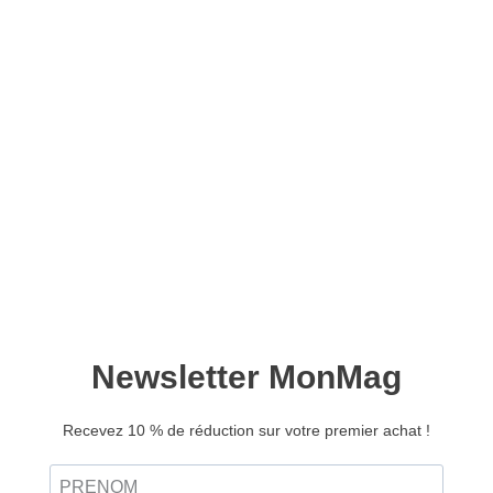
Korea mag n°03 – Version
numérique
9,00
€
Ajouter au panier
Le printemps Sud-coréen : la célébration des