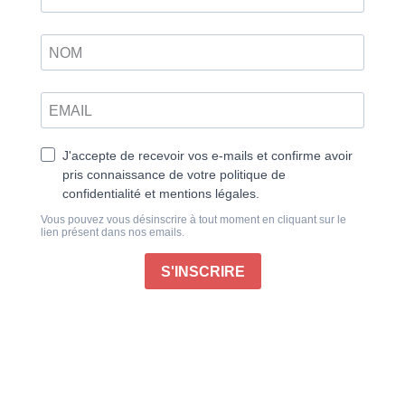
cerisiers en fleur
Bienvenue dans ce nouveau numéro consacré entre
autres à la magnifique floraison des cerisiers en
Corée du Sud, un moment unique qui aire chaque
année des milliers de touristes du monde entier. Cet
événement marquera à jamais votre voyage et vos
souvenirs si vous avez décidé de partir au printemps !
Dans les pages qui suivent, partons à la découverte
de la ville d’Incheon, qui a grandement évolué au fil
des ans pour devenir un hub économique et culturel
important. Découvrez également notre aventure au
concert des célèbres Blackpink à Paris. Nous vous
parlerons aussi du taekwondo, un art martial coréen
très populaire à travers le monde.
Et si les arts coréens vous intéressent, vous serez
ravis de découvrir l’artiste Jeong Seon, qui a
révolutionné la peinture coréenne avec son style