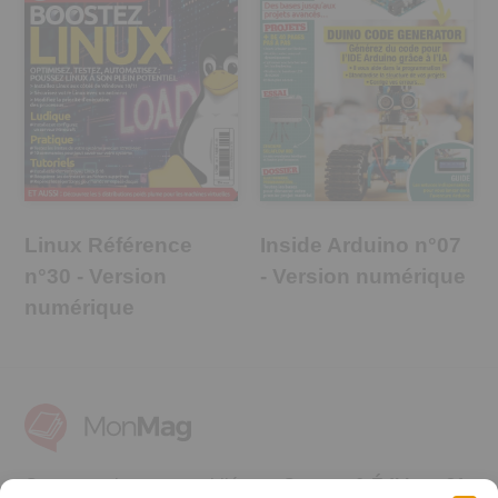
Inside Arduino n°07
Linux Référence
- Version numérique
n°30 - Version
numérique
Ces magazines sont publiés par
Oracom & Éditions 21