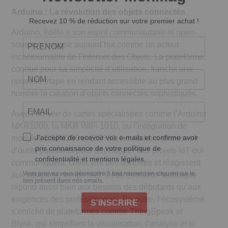
Arduino : La révolution des objets connectés
Arduino, fidèle à son esprit communautaire et open-
source, s’impose aujourd’hui comme un acteur
incontournable de l’Internet des Objets. La plateforme,
connue pour sa simplicité d’utilisation, franchit une
nouvelle étape en rendant accessible au plus grand
nombre la création d’objets connectés sophistiqués.
Avec l’arrivée de cartes spécialisées comme l’Arduino
MKR1000, la MKR WiFi 1010, ou l’intégration de
modules ESP8266 et ESP32, les makers disposent
d’outils puissants pour développer des projets IoT qui
communiquent, collectent des données et réagissent
aux stimuli en temps réel. Cette évolution technique
répond aussi bien aux besoins des débutants qu’aux
exigences des professionnels. En outre, l’écosystème
s’enrichit de plateformes comme ThingSpeak et
Blynk, qui simplifient la visualisation, l’analyse et le