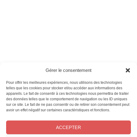
hors-série n°29 -
Version numérique
Ces magazines sont publiés par
Oracom & Éditions 21
Gérer le consentement
© 2026 Oracom | © 2026 Éditions 21
INFORMATIONS LÉGALES
Pour offrir les meilleures expériences, nous utilisons des technologies
telles que les cookies pour stocker et/ou accéder aux informations des
Mentions légales
appareils. Le fait de consentir à ces technologies nous permettra de traiter
CGV
des données telles que le comportement de navigation ou les ID uniques
Confidentialité
&
Cookies
sur ce site. Le fait de ne pas consentir ou de retirer son consentement peut
NOS MAGAZINES
avoir un effet négatif sur certaines caractéristiques et fonctions.
Offres d’abonnement
ACCEPTER
Achat au numéro
Bons plans