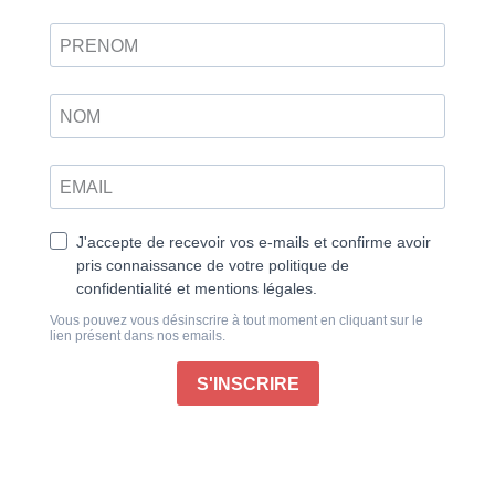
développement ?
Le développement logiciel subit un grand
changement. Aujourd’hui, l’IA générative assiste les
programmeurs, tandis que les plateformes low-code
permettent de créer des applications sans écrire une
seule ligne de code. Un progrès ? Oui. Une menace ?
Peut-être.
En effet, l’IA facilite le travail des développeurs en
générant du code, en corrigeant les erreurs et en
optimisant les performances. Mais en réduisant ces
efforts et ces tâches, ne risque-t-elle pas de diminuer
la réflexion et la maîtrise des algorithmes ? De leur
côté, les plateformes low-code démocratisent la
création logicielle en permettant aux néophytes de
concevoir des applications. Un progrès indéniable,
mais qui peut entraîner une uniformisation des
solutions et une dépendance aux outils propriétaires.
Face à cette évolution, les développeurs doivent donc