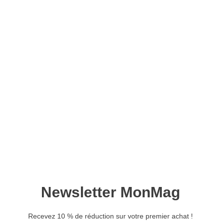
Coding magazine n°31 –
Version numérique
11,90
€
Ajouter au panier
L’IA et le Low-Code : révolution ou déclin du