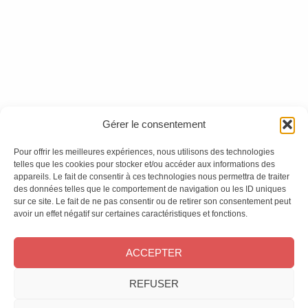
Version numérique
Ces magazines sont publiés par
Oracom & Éditions 21
Gérer le consentement
© 2026 Oracom | © 2026 Éditions 21
INFORMATIONS LÉGALES
Pour offrir les meilleures expériences, nous utilisons des technologies
Mentions légales
telles que les cookies pour stocker et/ou accéder aux informations des
appareils. Le fait de consentir à ces technologies nous permettra de traiter
CGV
des données telles que le comportement de navigation ou les ID uniques
Confidentialité
&
Cookies
sur ce site. Le fait de ne pas consentir ou de retirer son consentement peut
NOS MAGAZINES
avoir un effet négatif sur certaines caractéristiques et fonctions.
Offres d’abonnement
ACCEPTER
Achat au numéro
Bons plans
REFUSER
CONTACT