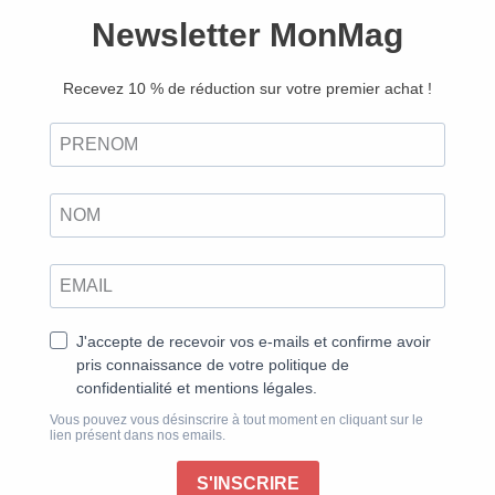
Home Food n°04 – Version
numérique
5,90
€
Ajouter au panier
Retrouvez ce magazine en version
Découvrir
papier
Réconforts d’hiver
La saison s’installe doucement. Les journées
raccourcissent, le froid nous pousse à chercher refuge
dans nos intérieurs et la cuisine devient plus que
jamais ce sanctuaire où mijotent les promesses de