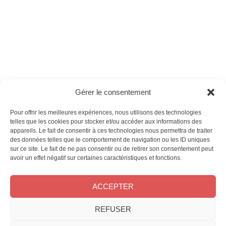
- France
Ces magazines sont publiés par
Oracom & Éditions 21
Gérer le consentement
© 2026 Oracom | © 2026 Éditions 21
INFORMATIONS LÉGALES
Pour offrir les meilleures expériences, nous utilisons des technologies
Mentions légales
telles que les cookies pour stocker et/ou accéder aux informations des
appareils. Le fait de consentir à ces technologies nous permettra de traiter
CGV
des données telles que le comportement de navigation ou les ID uniques
Confidentialité
&
Cookies
sur ce site. Le fait de ne pas consentir ou de retirer son consentement peut
NOS MAGAZINES
avoir un effet négatif sur certaines caractéristiques et fonctions.
Offres d’abonnement
ACCEPTER
Achat au numéro
Bons plans
CONTACT
REFUSER