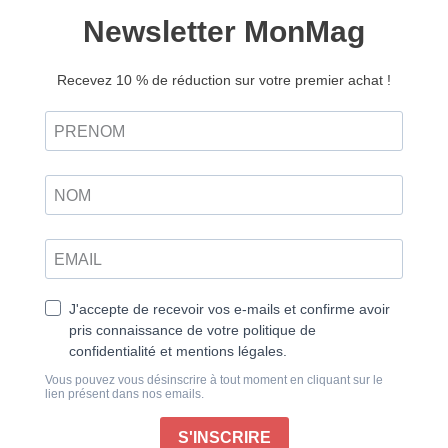
Home Food n°07
7,90
€
Ajouter au panier
Retrouvez ce magazine en version
Découvrir
numérique
Joie de recevoir
Selon un proverbe français : « plaisir non partagé
n’est plaisir qu’à moitié. » Cela semble
particulièrement vrai en cuisine, étant donné la
tournure savoureuse que peut prendre un repas
lorsqu’on le partage avec ses proches, autour d’une
jolie table que l’on a dressée en pensant à eux et à ce