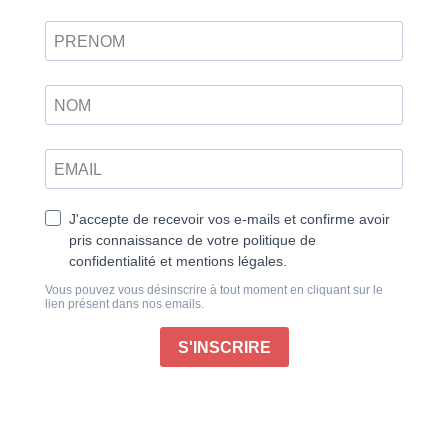
siècle
D’après la légende, deux dieux auraient fait surgir du
néant les îles du japon à l’aide de la pointe d’une
lance sacrée. Ce « grand pays aux huit îles » a
toujours suivi sa propre voie, souvent délibérément
solitaire. Les contacts et les conflits avec d’autres
nations ont souvent pris la forme de chocs sociaux,
culturels et technologiques.
Pourtant, malgré les défis venus de l’intérieur de ses
terres ou du monde extérieur, le Japon a maintenu et
développé sa culture singulière et fascinante pendant
des milliers d’années. Aujourd’hui, il est un acteur clé
de la scène mondiale, une puissance technologique
et un symbole de politique internationale pacifiste. Au
milieu de ses villes particulièrement modernes,
d’anciens sanctuaires appellent les fidèles à vénérer
les dieux célestes et les esprits de la terre. Les