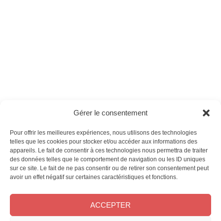
Version numérique
de l'Histoire -
Version numérique
Ces magazines sont publiés par
Oracom & Éditions 21
Gérer le consentement
© 2026 Oracom | © 2026 Éditions 21
INFORMATIONS LÉGALES
Pour offrir les meilleures expériences, nous utilisons des technologies
Mentions légales
telles que les cookies pour stocker et/ou accéder aux informations des
appareils. Le fait de consentir à ces technologies nous permettra de traiter
CGV
des données telles que le comportement de navigation ou les ID uniques
Confidentialité
&
Cookies
sur ce site. Le fait de ne pas consentir ou de retirer son consentement peut
NOS MAGAZINES
avoir un effet négatif sur certaines caractéristiques et fonctions.
Offres d’abonnement
ACCEPTER
Achat au numéro
Bons plans