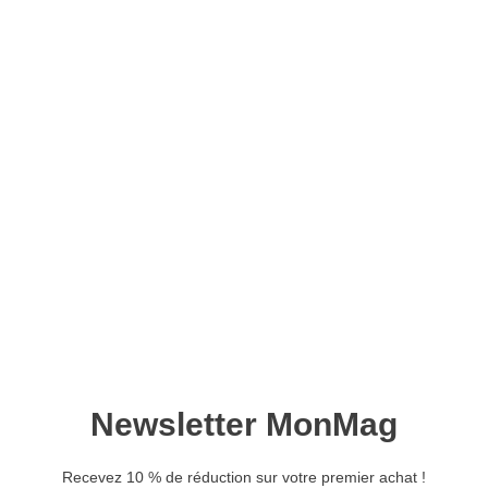
Histoire du Japon –
Version numérique
11,90
€
Ajouter au panier
Histoire du Japon, de sa création jusqu’au XXe