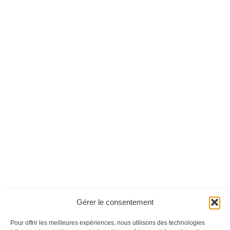
Air Fryer magazine
Air Fryer magazine
n°07 - Version
n°04 - Version
numérique
numérique
Ces magazines sont publiés par
Oracom & Éditions 21
Gérer le consentement
© 2026 Oracom | © 2026 Éditions 21
INFORMATIONS LÉGALES
Pour offrir les meilleures expériences, nous utilisons des technologies