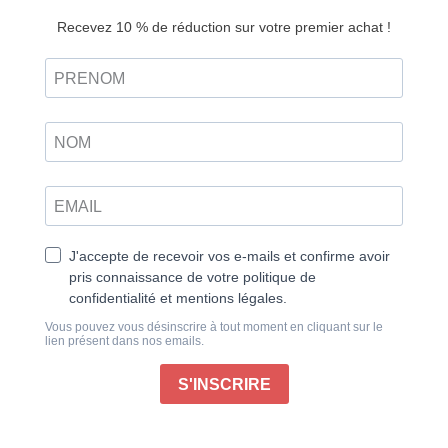
Découvrir
papier
75 recettes ultra simples pour le printemps
Avec le retour des beaux jours, les envies de fraîcheur
et de légèreté s’invitent dans nos assiettes. Le
printemps, c’est la saison des légumes croquants, des
fruits gorgés de saveurs et des recettes simples qui
mettent en valeur la nature qui s’éveille. Et quoi de
mieux qu’un air fryer pour sublimer ces trésors
printaniers tout en alliant gourmandise et cuisine
saine ?
Cet appareil révolutionnaire, véritable allié du
quotidien, transforme vos repas en un clin d’oeil. Peu
de matières grasses, des cuissons rapides et des
saveurs préservées : le trio gagnant pour des plats à
la fois faciles et irrésistibles. Salades printanières
accompagnées de légumes rôtis, snacks croustillants