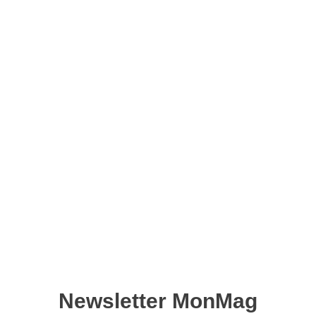
Air Fryer facile n°04 –
Version numérique
7,90
€
Ajouter au panier
Retrouvez ce magazine en version