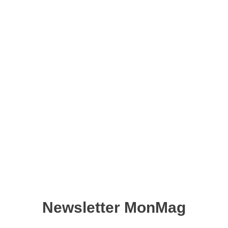
Air Fryer magazine hors-
série n°05 – Version
numérique
7,90
€
Ajouter au panier