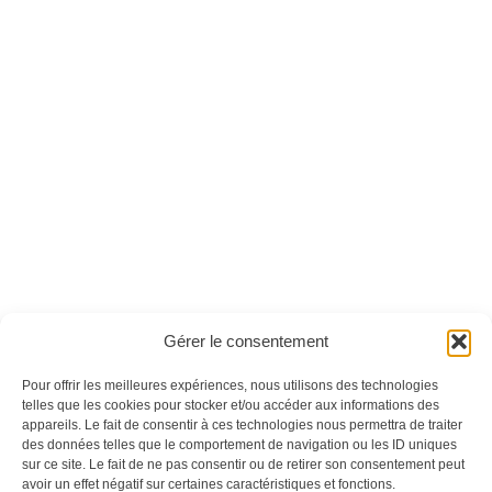
Air Fryer magazine
Air Fryer magazine
n°07
n°08
Ces magazines sont publiés par
Oracom & Éditions 21
Gérer le consentement
© 2026 Oracom | © 2026 Éditions 21
INFORMATIONS LÉGALES
Pour offrir les meilleures expériences, nous utilisons des technologies
Mentions légales
telles que les cookies pour stocker et/ou accéder aux informations des
appareils. Le fait de consentir à ces technologies nous permettra de traiter
CGV
des données telles que le comportement de navigation ou les ID uniques
Confidentialité
&
Cookies
sur ce site. Le fait de ne pas consentir ou de retirer son consentement peut
NOS MAGAZINES
avoir un effet négatif sur certaines caractéristiques et fonctions.