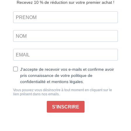
Retrouvez ce magazine en version
Découvrir
papier
Recettes festives au Air Fryer
Nous adorons tous nos air fryers, et ce magazine est
là pour vous montrer comment les utiliser pendant les
fêtes. Même si un air fryer n’est pas là pour remplacer
votre four traditionnel, il peut être un précieux allié.
Pensez à lui comme à un mini-four. Parfait pour
réchauffer les légumes et les rendre croustillants,
cuire un plat végétarien à part, ou préparer un soufflé
d’entrée pendant que la dinde rôtit… C’est un
véritable atout pour les festivités !
Préparez à l’avance des rouleaux de saucisses,
feuilletés ou rouleaux de printemps, congelez-les et
faites-les cuire rapidement dans l’air fryer lorsque vos
invités arrivent. Fini les heures passées devant un