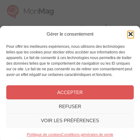
Ces magazines sont publiés par
Oracom & Éditions 21
Gérer le consentement
© 2026 Oracom | © 2026 Éditions 21
INFORMATIONS LÉGALES
Pour offrir les meilleures expériences, nous utilisons des technologies
Mentions légales
telles que les cookies pour stocker et/ou accéder aux informations des
appareils. Le fait de consentir à ces technologies nous permettra de traiter
CGV
des données telles que le comportement de navigation ou les ID uniques
Confidentialité
&
Cookies
sur ce site. Le fait de ne pas consentir ou de retirer son consentement peut
NOS MAGAZINES
avoir un effet négatif sur certaines caractéristiques et fonctions.
Offres d’abonnement
ACCEPTER
Achat au numéro
Bons plans
REFUSER
CONTACT
FAQ
VOIR LES PRÉFÉRENCES
Service client
Le groupe Oracom
Politique de cookies
Conditions générales de vente