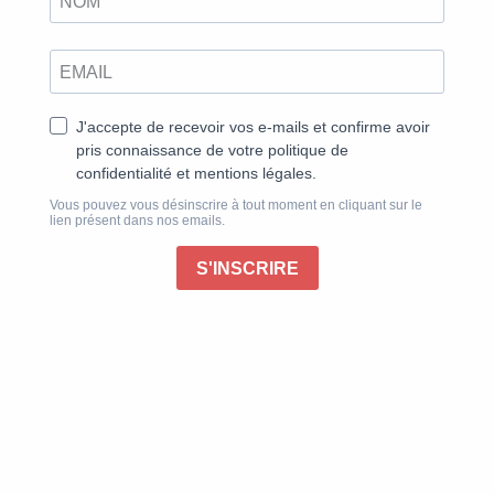
économique.
La liberté de suspendre ou d’interrompre votre
abonnement à tout moment
Un paiement en douceur, prélevé sur votre
compte bancaire
La tranquillité d’esprit d’être abonné sans
interruption
Début de l’abonnement :
Simple Things n°77, parution le 23 septembre 2026,
si votre commande est réglée avant le 27 août 2026
Votre abonnement sera activé dès réception des
documents requis pour la mise en place du
prélèvement.