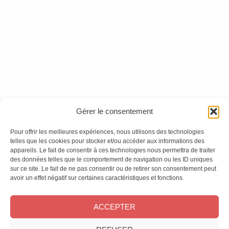
Abonnement Liberté
Version numérique
- Europe & DOM
Ces magazines sont publiés par
Oracom & Éditions 21
Gérer le consentement
© 2026 Oracom | © 2026 Éditions 21
INFORMATIONS LÉGALES
Pour offrir les meilleures expériences, nous utilisons des technologies
telles que les cookies pour stocker et/ou accéder aux informations des
Mentions légales
appareils. Le fait de consentir à ces technologies nous permettra de traiter
CGV
des données telles que le comportement de navigation ou les ID uniques
Confidentialité
&
Cookies
sur ce site. Le fait de ne pas consentir ou de retirer son consentement peut
NOS MAGAZINES
avoir un effet négatif sur certaines caractéristiques et fonctions.
Offres d’abonnement
ACCEPTER
Achat au numéro
Bons plans