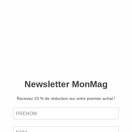
Simple Things –
Abonnement Liberté –
France
4,75
€
Avec le prélèvement automatique, profitez de :
Un meilleur tarif, garanti sans augmentation
pendant un an !
Un mode de règlement sécurisé, souple et