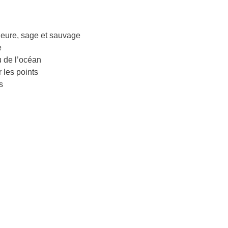
rieure, sage et sauvage
e
 de l’océan
 les points
s