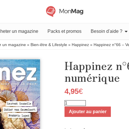
heter un magazine
Packs et promos
Besoin d'aide ?
r un magazine
»
Bien-être & Lifestyle
»
Happinez
»
Happinez n°66 – V
Happinez n°
numérique
4,95
€
Ajouter au panier