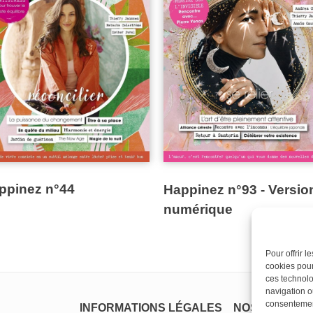
ppinez n°44
Happinez n°93 - Versio
numérique
Pour offrir 
cookies pour
ces technolo
navigation ou
consentement
INFORMATIONS LÉGALES
NOS MAGAZI