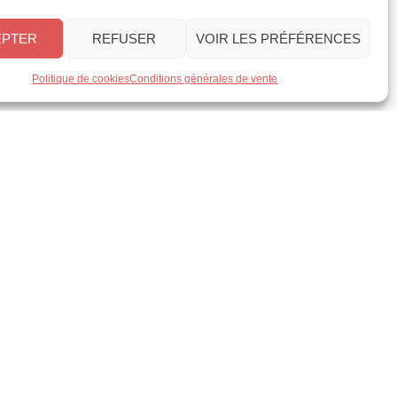
ement
FAQ
EPTER
REFUSER
VOIR LES PRÉFÉRENCES
o
Service client
Le groupe Oracom
Politique de cookies
Conditions générales de vente