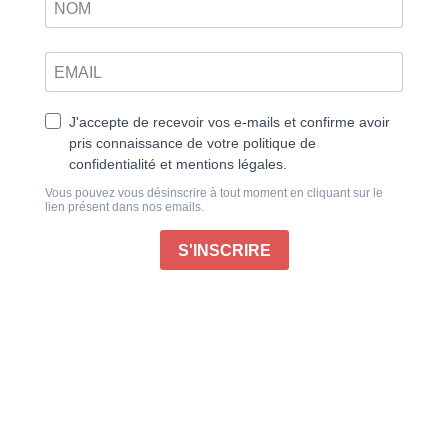
économique.
La liberté de suspendre ou d’interrompre votre
abonnement à tout moment
Un paiement en douceur, prélevé sur votre
compte bancaire
La tranquillité d’esprit d’être abonné sans
interruption
Début de l’abonnement :
Yoga magazine n°57, parution le 23 septembre 2026.
si votre commande est réglée avant le 27 août 2026
Votre abonnement sera activé dès réception des
documents requis pour la mise en place du
prélèvement.