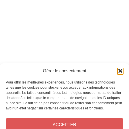
Yoga magazine n°46
Yoga magazine n°31
- Version numérique
Ces magazines sont publiés par
Oracom & Éditions 21
Gérer le consentement
© 2026 Oracom | © 2026 Éditions 21
INFORMATIONS LÉGALES
Pour offrir les meilleures expériences, nous utilisons des technologies
Mentions légales
telles que les cookies pour stocker et/ou accéder aux informations des
appareils. Le fait de consentir à ces technologies nous permettra de traiter
CGV
des données telles que le comportement de navigation ou les ID uniques
Confidentialité
&
Cookies
sur ce site. Le fait de ne pas consentir ou de retirer son consentement peut
NOS MAGAZINES
avoir un effet négatif sur certaines caractéristiques et fonctions.
Offres d’abonnement
ACCEPTER
Achat au numéro