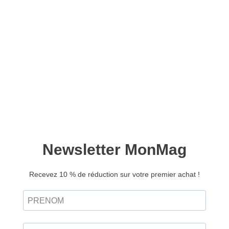
Yoga magazine –
Abonnement Liberté –
Europe & DOM
6,20
€
Avec le prélèvement automatique, profitez de :
Un meilleur tarif, garanti sans augmentation
pendant un an !
Un mode de règlement sécurisé, souple et