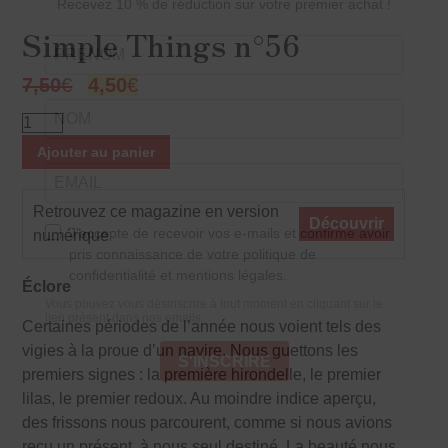
Simple Things n°56
7,50
€
4,50
€
Ajouter au panier
Retrouvez ce magazine en version
Découvrir
numérique
Éclore
Certaines périodes de l’année nous voient tels des
vigies à la proue d’un navire. Nous guettons les
premiers signes : la première hirondelle, le premier
lilas, le premier redoux. Au moindre indice aperçu,
des frissons nous parcourent, comme si nous avions
reçu un présent, à nous seul destiné. La beauté nous