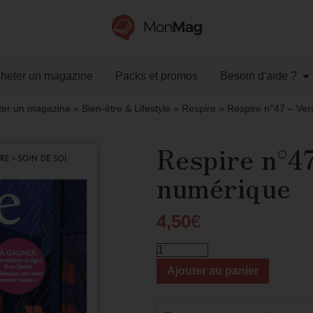
heter un magazine
Packs et promos
Besoin d'aide ?
ter un magazine
»
Bien-être & Lifestyle
»
Respire
»
Respire n°47 – Ver
Respire n°4
numérique
4,50
€
Ajouter au panier