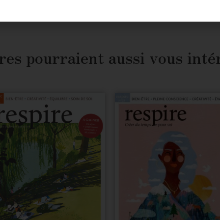
« Mon compte »
, rubrique
« Mes achats numériques »
. Nous vo
res pourraient aussi vous inté