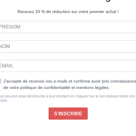
et membres de la famille en pe
moments de malheur ou de malad
Connaître véritablement les tena
d’une seule personne est déjà u
précis pour intervenir et offrir de
Bien sûr, il est naturel de souha
déroulées différemment mais l’au
Dans la mesure du possible, ess
compassion, car, avec le temps,
normal de se sentir triste qu’un 
sans pour autant en assumer la 
Publié le 18/09/2024
s ne sont ni imprimables ni téléchargeables pour des raisons de 