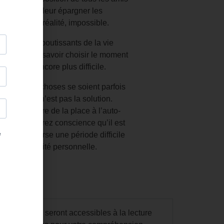
rmanence et leur épargner les
ie est, en réalité, impossible.
nts et les aboutissants de la vie
n défi mais savoir choisir le moment
 l’aide est encore plus difficile.
iter que les choses se soient parfois
tocritique n’est pas la solution.
ayez de faire de la place à l’auto-
 vous prendrez conscience qu’il est
proche traverse une période difficile
responsabilité personnelle.
droits. Ils seront accessibles à la lecture