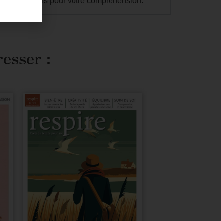
us remercions pour votre compréhension.
resser :