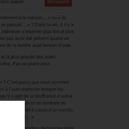
sion papier
Découvrir
irectement à la maison… »
ou
« Si
i se passait… »
? Dans la vie, il n’y a
ntérieure s’exprime plus fort et plus
ne pas avoir été présent quand un
 de la famille avait besoin d’aide.
 et la plus grande des aides,
scène. Pas de place pour
r ? C’est parce que nous sommes
n à l’auto-reproche lorsque les
qu’il s’agit de la souffrance d’autrui.
qui se casse un os en tombant ou
 perd son argent à cause d’un escroc,
« si seulement… ».
être à la disposition de tous les amis