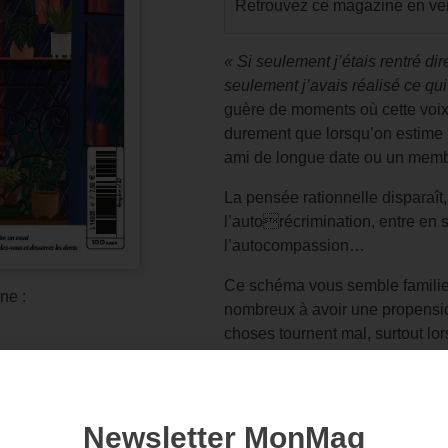
Retrouvez ce magazine en ver
« Si seulement j’étais rentré d
seulement j’avais réalisé ce qu
guère de moments où cette voix i
durement que lorsqu’on estime 
ami de longue date ou un membre
La pensée rationnelle disparaît,
l’autorécrimination, entre en 
l’autocompassion…
Ce schéma vous semble familie
ne :
nombreux à avoir une propensio
choses tournent mal, surtout lors
Qu’il s’agisse d’un parent âgé 
d’un ami qui vit une rupture ou
il est facile de tomber dans le 
Pourtant, l’idée que l’on puisse 