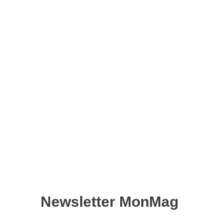
Python Développement
hors-série n°02 – Version
numérique
14,50
€
Ajouter au panier