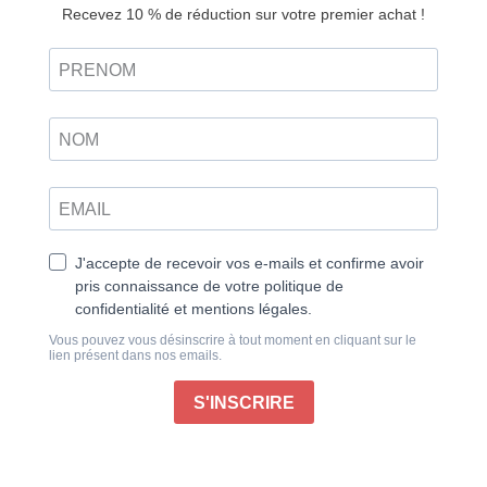
Ils ont marqué l’histoire du numérique. De l’iPhone
jailbreaké aux failles de Facebook, ces hackers
devenus légendes ont façonné notre rapport à la
technologie. Mais derrière les exploits médiatisés et
les parcours extraordinaires, une question persiste :
comment passer du simple curieux au professionnel
de la cybersécurité ? Ce numéro vous propose de
franchir ce cap. Car si les grandes figures du hacking
fascinent, c’est bien la maîtrise technique qui fait la
différence. Analyser le trafic réseau avec Wireshark,
mener une investigation forensique avec Autopsy,
coder ses propres scanners ou récupérer des
données : autant de compétences concrètes qui
transforment la passion en expertise.
Bien sûr, l’intelligence artificielle bouleverse
désormais la donne. Entre automatisation des
attaques et éthique du code, nous explorons comment
cette révolution redéfinit les contours du hacking