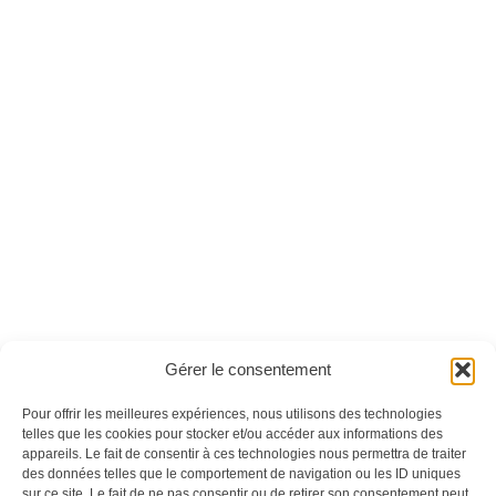
Inside Arduino n°05
Linux Référence
n°31 - Version
numérique
Ces magazines sont publiés par
Oracom & Éditions 21
Gérer le consentement
© 2026 Oracom | © 2026 Éditions 21
INFORMATIONS LÉGALES
Pour offrir les meilleures expériences, nous utilisons des technologies
Mentions légales
telles que les cookies pour stocker et/ou accéder aux informations des
appareils. Le fait de consentir à ces technologies nous permettra de traiter
CGV
des données telles que le comportement de navigation ou les ID uniques
Confidentialité
&
Cookies
sur ce site. Le fait de ne pas consentir ou de retirer son consentement peut