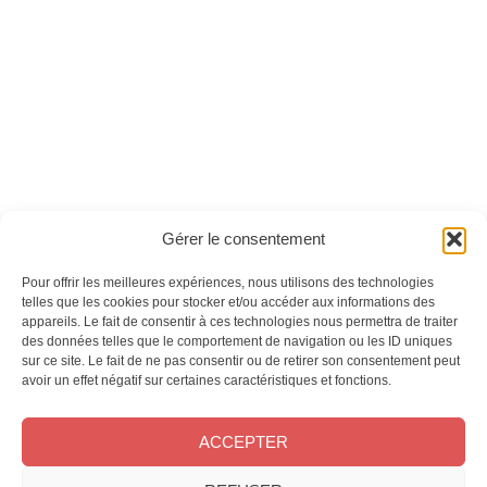
Mythologie(s) n°56
Mythologie(s) n°44 -
Version numérique
Ces magazines sont publiés par
Oracom & Éditions 21
Gérer le consentement
© 2026 Oracom | © 2026 Éditions 21
INFORMATIONS LÉGALES
Pour offrir les meilleures expériences, nous utilisons des technologies
telles que les cookies pour stocker et/ou accéder aux informations des
Mentions légales
appareils. Le fait de consentir à ces technologies nous permettra de traiter
CGV
des données telles que le comportement de navigation ou les ID uniques
Confidentialité
&
Cookies
sur ce site. Le fait de ne pas consentir ou de retirer son consentement peut
NOS MAGAZINES
avoir un effet négatif sur certaines caractéristiques et fonctions.
Offres d’abonnement
ACCEPTER
Achat au numéro
Bons plans