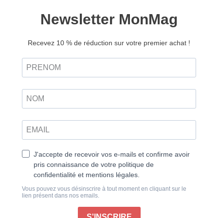
Aux origines du monde chrétien
Saisis de stupeur, étreints de tristesse. Chacun de
nous garde le souvenir de ce 15 avril 2019 quand
l’incendie a envahi Notre-Dame de Paris sous le
regard médusé des passants, dans l’affolement des
réseaux diffusant la nouvelle plus rapidement que les
flammes. Les images ont fait le tour du monde et
soudain notre joyau gothique, autrefois sauvé de la
ruine par le roman de Victor Hugo, ne l’oublions pas,
serraient les cœurs des athées autant que ceux des
croyants. Espace du sacré tourné vers Marie,
emblème de notre patrimoine commun, curiosité
touristique incontournable, la cathédrale de l’île de la
Cité n’a laissé personne indifférent. Après cinq
années de travaux intensifs, l’arche de pierre a rouvert
ses portes peu avant Noël, comme un signe, cultuel,
politique, culturel, envoyé aux citoyens et au monde.