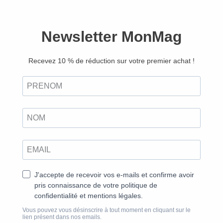
Découvrir
papier
Angkor, cité des dieux
Dans l’actuel Cambodge, Angkor, capitale de l’Empire
khmer du IXe aux débuts du XVe siècle, possédait un
ensemble de bâtiments religieux dispersés sur 400
km2. Situé au nord de Sien Reap, à 300 km environ
de Phnom Penh, le plus grand site archéologique du
monde abrite aujourd’hui pas moins de deux cents
temples sculptés ainsi que de nombreux
aménagements hydrauliques.
Cet espace sacré, vaste demeure des dieux de
l’hindouisme et du bouddhisme, avait saisi de stupeur
et d’admiration le Français Henri Mouhot qui,
conduisant une expédition consacrée à l’entomologie
et à l’ornithologie, découvrit en 1860 l’immense
complexe d’Angkor Vat au cœur de la forêt tropicale.