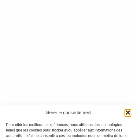
Mythologie(s) n°50 -
Mythologie(s) n°46
Version numérique
Ces magazines sont publiés par
Oracom & Éditions 21
Gérer le consentement
© 2026 Oracom | © 2026 Éditions 21
INFORMATIONS LÉGALES
Pour offrir les meilleures expériences, nous utilisons des technologies
telles que les cookies pour stocker et/ou accéder aux informations des
Mentions légales
appareils. Le fait de consentir à ces technologies nous permettra de traiter