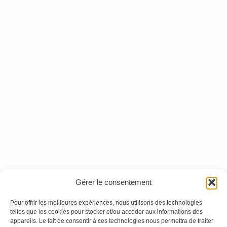
Mythologie(s) n°63
Mythologie(s) n°46
Ces magazines sont publiés par
Oracom & Éditions 21
Gérer le consentement
© 2026 Oracom | © 2026 Éditions 21
INFORMATIONS LÉGALES
Pour offrir les meilleures expériences, nous utilisons des technologies
telles que les cookies pour stocker et/ou accéder aux informations des
Mentions légales
appareils. Le fait de consentir à ces technologies nous permettra de traiter
CGV