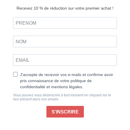
Découvrir
papier
Amigurumi – Créatures mini trop mimi !
Dans ce numéro, laissez-vous séduire par les
amigurumi mini, ces petites créations qui, malgré leur
taille, débordent d’énergie et de tendresse. Vous allez
craquer pour les mini monstres hyper mignons —
Encelade, Clovage, Selora, Obryn et Torreya —
toujours inséparables et irrésistibles, mais aussi pour
de mini-insectes adorables et précieux pour notre
environnement : Mimi la fourmi, Bee-zou l’abeille,
Babé le scarabée ou encore un joli papillon, autant de
rappels que chaque petite vie compte pour l’équilibre
de la nature.
Ensuite, partez pour un tour du monde des animaux
mini : Loulou le bébé loutre, Cali le petit capybara,
Modey dhoo le chien, un ours ou encore une chouette