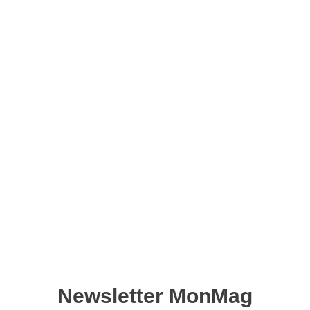
Lise Amigurumi hors-série
n°13 – Version numérique
10,90
€
Ajouter au panier
Retrouvez ce magazine en version