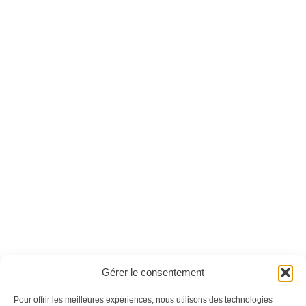
Couture pratique
Lise Amigurumi n°09
n°05 - Version
- Version numérique
numérique
Ces magazines sont publiés par
Oracom & Éditions 21
Gérer le consentement
© 2026 Oracom | © 2026 Éditions 21
INFORMATIONS LÉGALES
Pour offrir les meilleures expériences, nous utilisons des technologies