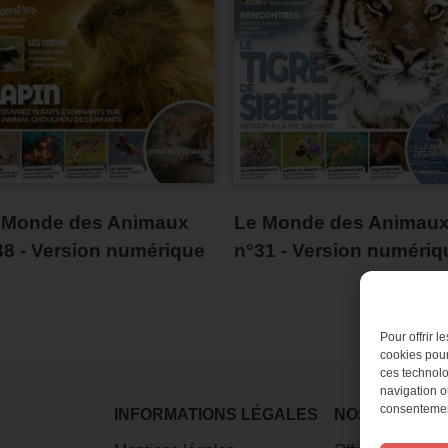
 Monde des Animaux
Le Monde des Animau
38 - Version numérique
n°31 - Version numériq
Pour offrir 
cookies pour
ces technolo
navigation ou
consentement
INFORMATIONS LÉGALES
NOS MAGAZI