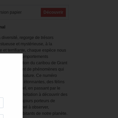
sion papier
Découvrir
mal
diversité, regorge de trésors
stueuse et mystérieuse, à la
e et terrifiante, chaque espèce nous
rprises. Les comportements
oyable migration du caribou de Grant
l’okapi, autant de phénomènes qui
niosité de la nature. Ce numéro
ures les plus étonnantes, des félins
onnent le miel, en passant par le
lenti. Une invitation à découvrir des
bles, mais toujours porteurs de
anité. Un appel à observer,
midables habitants de notre planète.