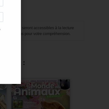
droits. Ils seront accessibles à la lecture
us remercions pour votre compréhension.
resser :