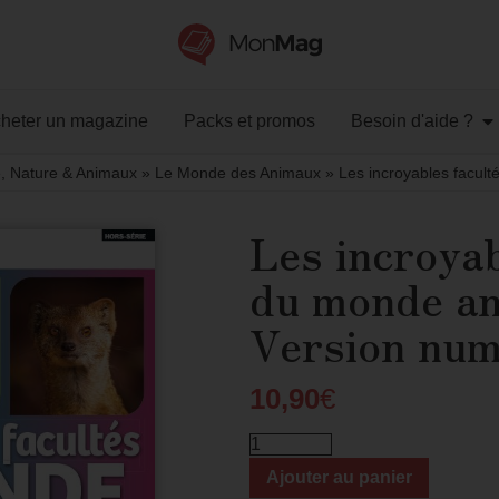
heter un magazine
Packs et promos
Besoin d'aide ?
, Nature & Animaux
»
Le Monde des Animaux
»
Les incroyables facul
Les incroyab
du monde an
Version num
10,90
€
Ajouter au panier