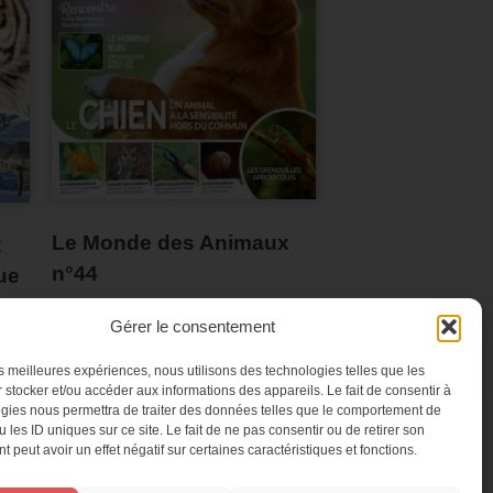
Le Monde des Animaux
x
n°44
ue
Gérer le consentement
les meilleures expériences, nous utilisons des technologies telles que les
 stocker et/ou accéder aux informations des appareils. Le fait de consentir à
gies nous permettra de traiter des données telles que le comportement de
 les ID uniques sur ce site. Le fait de ne pas consentir ou de retirer son
 peut avoir un effet négatif sur certaines caractéristiques et fonctions.
NES
CONTACT