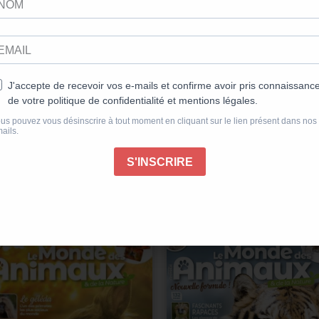
Publié le 09/04/2025
s ne sont ni imprimables ni téléchargeables pour des raisons de 
« Mon compte »
, rubrique
« Mes achats numériques »
. Nous vo
res pourraient aussi vous inté