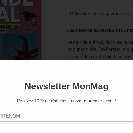
Retrouvez ce magazine en ver
Les merveilles du monde ani
Le monde animal, dans toute sa 
insoupçonnés. De l’orque, maje
cuboméduse, à la fois fascinant
dévoile un univers riche en su
complexes des suricates, l’incr
ou encore la beauté cachée de 
rappellent la merveilleuse ingé
plonge dans l’intimité des créat
d’exception aux abeilles qui faç
paresseux, héros d’une vie au ra
êtres fascinants, souvent invisi
secrets et de leçons pour l’hum
comprendre et respecter ces for